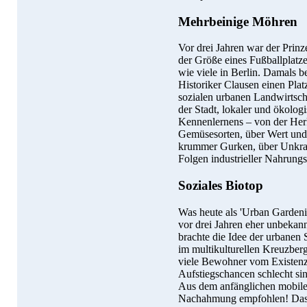
Mehrbeinige Möhren
Vor drei Jahren war der Prinz
der Größe eines Fußballplatze
wie viele in Berlin. Damals
Historiker Clausen einen Plat
sozialen urbanen Landwirtsch
der Stadt, lokaler und ökolo
Kennenlernens – von der Herku
Gemüsesorten, über Wert un
krummer Gurken, über Unkraut
Folgen industrieller Nahrungs
Soziales Biotop
Was heute als 'Urban Gardeni
vor drei Jahren eher unbekann
brachte die Idee der urbanen 
im multikulturellen Kreuzber
viele Bewohner vom Existen
Aufstiegschancen schlecht si
Aus dem anfänglichen mobilen
Nachahmung empfohlen! Das Bu