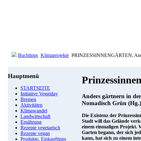
Buchtipps
Klimaprojekte
PRINZESSINNENGÄRTEN, Anders 
Hauptmenü
Prinzessinne
STARTSEITE
Initiative Veggiday
Anders gärtnern in der
Bremen
Nomadisch Grün (Hg.
Aktivitäten
Klimawandel
Die Existenz der Prinzessin
Landwirtschaft
Stadt will das Gelände ver
Ernährung
einem einmaligen Projekt. W
Rezepte vegetarisch
Garten begann, der sich jed
Rezepte vegan
kann, hat sich zu einem int
Produkte, Einkauftipps