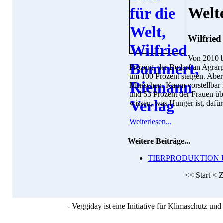
Welt
Wilfrie
Von 2010 b
Prozent, der Bedarf an Agrar
um 100 Prozent steigen. Aber
Menschen. Kaum vorstellbar 
und 53 Prozent der Frauen übe
wissen, was Hunger ist, dafü
Weiterlesen...
Weitere Beiträge...
TIERPRODUKTION UN
<<
Start
<
Z
- Veggiday ist eine Initiative für Klimaschutz u