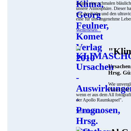
zeigen eine schmalen bläulich
unsere Atmosphäre. Dieser ha
vor der Kälte und den ultravi
eine für uns angenehme Lebe
Weiterlesen...
"Kli
Ursachen
Hrsg. Gü
Wie unvergle
Planet Erde 
wenn er aus dem All fotograf
der Apollo Raumkapsel".
Weiterlesen...