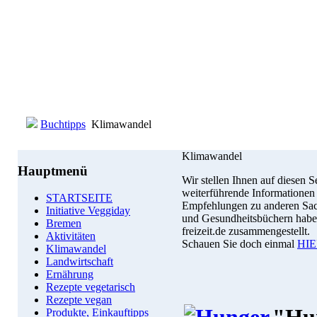
Buchtipps
Klimawandel
Klimawandel
Hauptmenü
Wir stellen Ihnen auf diesen S
weiterführende Informatione
STARTSEITE
Empfehlungen zu anderen Sac
Initiative Veggiday
und Gesundheitsbüchern habe
Bremen
freizeit.de zusammengestellt.
Aktivitäten
Schauen Sie doch einmal
HI
Klimawandel
Landwirtschaft
Ernährung
Rezepte vegetarisch
Rezepte vegan
Produkte, Einkauftipps