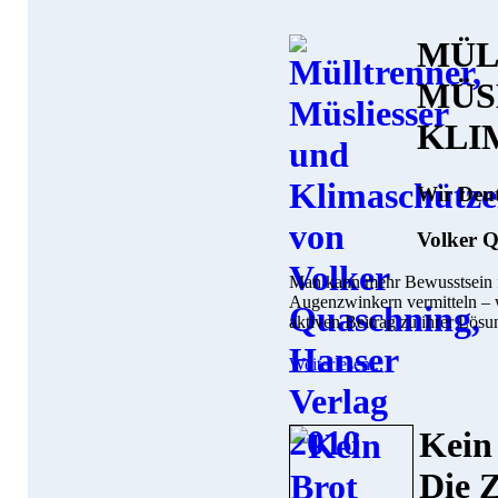
MÜL
MÜS
KLI
Wir Deu
Volker 
Man kann mehr Bewusstsein 
Augenzwinkern vermitteln – w
aktiven Beitrag zu ihrer Lösung
Weiterlesen...
Kein 
Die 