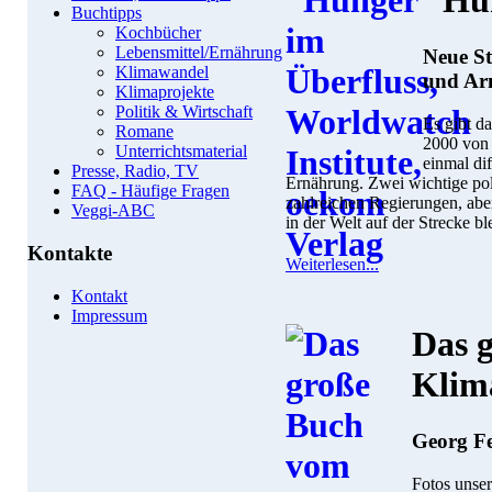
"Hu
Buchtipps
Kochbücher
Lebensmittel/Ernährung
Neue St
Klimawandel
und Ar
Klimaprojekte
Politik & Wirtschaft
Es gibt d
Romane
2000 von 
Unterrichtsmaterial
einmal di
Presse, Radio, TV
Ernährung. Zwei wichtige poli
FAQ - Häufige Fragen
zahlreichen Regierungen, abe
Veggi-ABC
in der Welt auf der Strecke bl
Kontakte
Weiterlesen...
Kontakt
Impressum
Das 
Klim
Georg F
Fotos unse