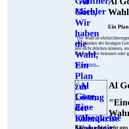
Al G
Wahl
Ein Plan
"Die Wahl ist ehrfurchterregen
den Händen der heutigen Gene
uns nicht drücken können, u
Generationen betrauert oder g
Weiterlesen...
Al G
"Ein
Wahr
Klimawandel geht uns 