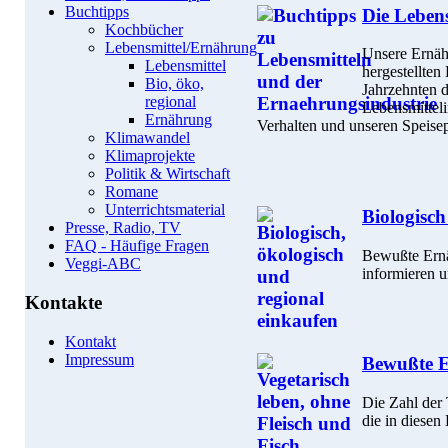
Buchtipps
Die Lebens
Kochbücher
Lebensmittel/Ernährung
Unsere Ernähr
Lebensmittel
hergestellten
Bio, öko,
Jahrzehnten d
regional
Lebensmitteli
Ernährung
Verhalten und unseren Speisep
Klimawandel
Klimaprojekte
Politik & Wirtschaft
Romane
Unterrichtsmaterial
Biologisch
Presse, Radio, TV
FAQ - Häufige Fragen
Bewußte Ernä
Veggi-ABC
informieren u
Kontakte
Kontakt
Impressum
Bewußte E
Die Zahl der 
die in diesen