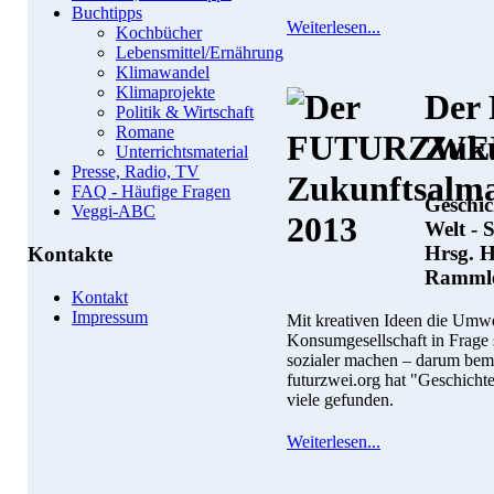
Buchtipps
Weiterlesen...
Kochbücher
Lebensmittel/Ernährung
Klimawandel
Klimaprojekte
Der
Politik & Wirtschaft
Romane
Zuk
Unterrichtsmaterial
Presse, Radio, TV
FAQ - Häufige Fragen
Geschi
Veggi-ABC
Welt - 
Hrsg. 
Kontakte
Ramml
Kontakt
Impressum
Mit kreativen Ideen die Umwel
Konsumgesellschaft in Frage 
sozialer machen – darum bemü
futurzwei.org hat "Geschicht
viele gefunden.
Weiterlesen...