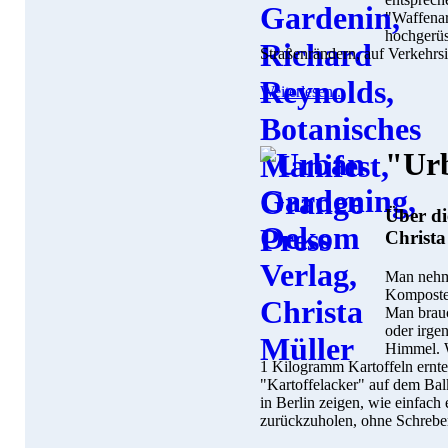
"Waffenar
hochgerüs
Straßenrändern, auf Verkehrs
Weiterlesen...
"Ur
Über di
Christa
Man nehme
Komposter
Man brauc
oder irge
Himmel. W
1 Kilogramm Kartoffeln ernte
"Kartoffelacker" auf dem Bal
in Berlin zeigen, wie einfach 
zurückzuholen, ohne Schrebe