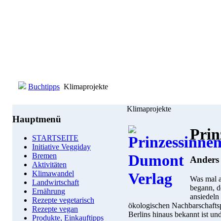
Buchtipps
Klimaprojekte
Klimaprojekte
Hauptmenü
Prin
STARTSEITE
Initiative Veggiday
Bremen
Anders 
Aktivitäten
Klimawandel
Was mal a
Landwirtschaft
begann, d
Ernährung
ansiedeln 
Rezepte vegetarisch
ökologischen Nachbarschaftsp
Rezepte vegan
Berlins hinaus bekannt ist un
Produkte, Einkauftipps