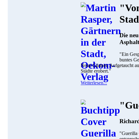
"Vom
Stad
Die neu
Asphalt
"Ein Gesp
buntes Ge
Neue Gärtner. Aufgetaucht aus
Städte erobert."
Weiterlesen...
"Gue
Richar
"Guerilla
entsprech