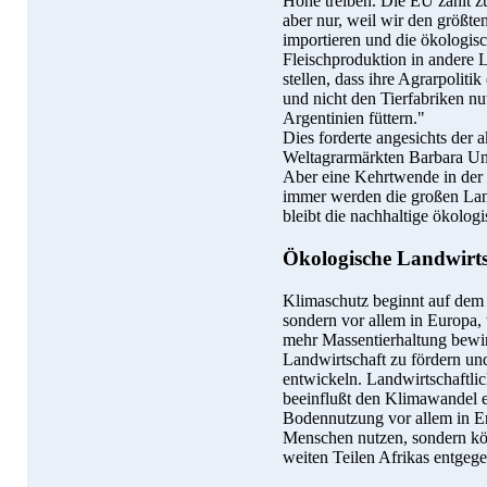
Höhe treiben. Die EU zählt z
aber nur, weil wir den größte
importieren und die ökologis
Fleischproduktion in andere 
stellen, dass ihre Agrarpoliti
und nicht den Tierfabriken nut
Argentinien füttern."
Dies forderte angesichts der 
Weltagrarmärkten Barbara Unm
Aber eine Kehrtwende in der E
immer werden die großen Landw
bleibt die nachhaltige ökolog
Ökologische Landwirts
Klimaschutz beginnt auf dem T
sondern vor allem in Europa
mehr Massentierhaltung bewir
Landwirtschaft zu fördern un
entwickeln. Landwirtschaftli
beeinflußt den Klimawandel e
Bodennutzung vor allem in E
Menschen nutzen, sondern kö
weiten Teilen Afrikas entgeg