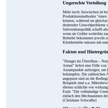
Ungerechte Verteilung
Mehr noch: Inzwischen ist bel
Produktionsmethoden "einen 
können, während sie gleichze
drohender Umweltprobleme u
Subventionspolitik schafft a
wenn sie Gelder weiterhin nac
Betriebe bekommen jeweils me
Kleinbetriebe müssen mit unte
Fakten und Hintergrü
"Hunger im Überrfluss – Neu
Armut" liefert eine Fülle vo
Ansatzpunkte aufzeigen, um 
bekämpfen. Die zahlreichen A
angepasst sind an die Beding
Beispiele sind u.a. Mikrobew
ebenso schlichte wie wirkung
Fazit: "Die vollständige Ums
einfach den Mechnaismen des
(Christiane Schwalbe)