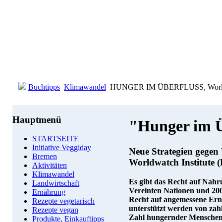
Buchtipps
Klimawandel
HUNGER IM ÜBERFLUSS, Worldwa
Hauptmenü
"Hunger im 
STARTSEITE
Initiative Veggiday
Neue Strategien gege
Bremen
Worldwatch Institute (
Aktivitäten
Klimawandel
Es gibt das Recht auf Nahr
Landwirtschaft
Vereinten Nationen und 200
Ernährung
Recht auf angemessene Ernäh
Rezepte vegetarisch
unterstützt werden von zah
Rezepte vegan
Zahl hungernder Menschen i
Produkte, Einkauftipps