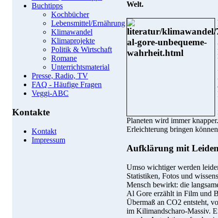
Welt.
Buchtipps
Kochbücher
Lebensmittel/Ernährung
Klimawandel
Klimaprojekte
Politik & Wirtschaft
Romane
Unterrichtsmaterial
Presse, Radio, TV
FAQ - Häufige Fragen
Veggi-ABC
Kontakte
Planeten wird immer knapper
Erleichterung bringen können,
Kontakt
Impressum
Aufklärung mit Leiden
Umso wichtiger werden leiden
Statistiken, Fotos und wissen
Mensch bewirkt: die langsam
Al Gore erzählt in Film und 
Übermaß an CO2 entsteht, v
im Kilimandscharo-Massiv. Er