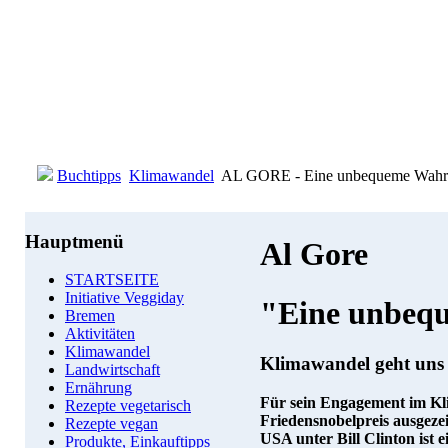
Buchtipps
Klimawandel
AL GORE - Eine unbequeme Wahrh
Hauptmenü
Al Gore
STARTSEITE
Initiative Veggiday
"Eine unbeq
Bremen
Aktivitäten
Klimawandel
Klimawandel geht uns 
Landwirtschaft
Ernährung
Für sein Engagement im Kl
Rezepte vegetarisch
Friedensnobelpreis ausgeze
Rezepte vegan
USA unter Bill Clinton ist 
Produkte, Einkauftipps