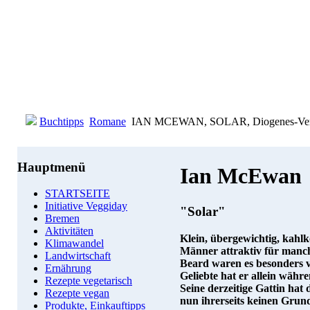
Buchtipps
Romane
IAN MCEWAN, SOLAR, Diogenes-Ver
Hauptmenü
Ian McEwan
STARTSEITE
Initiative Veggiday
"Solar"
Bremen
Aktivitäten
Klein, übergewichtig, kahlk
Klimawandel
Männer attraktiv für manch
Landwirtschaft
Beard waren es besonders vi
Ernährung
Geliebte hat er allein währ
Rezepte vegetarisch
Seine derzeitige Gattin hat 
Rezepte vegan
nun ihrerseits keinen Grun
Produkte, Einkauftipps