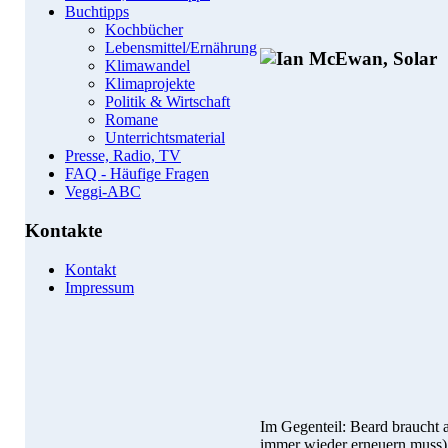
Buchtipps
Kochbücher
Lebensmittel/Ernährung
Klimawandel
Klimaprojekte
Politik & Wirtschaft
Romane
Unterrichtsmaterial
Presse, Radio, TV
FAQ - Häufige Fragen
Veggi-ABC
Kontakte
Kontakt
Impressum
Im Gegenteil: Beard braucht a
immer wieder erneuern muss)