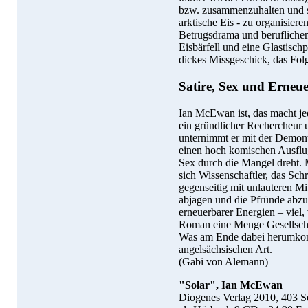
bzw. zusammenzuhalten und si
arktische Eis - zu organisier
Betrugsdrama und beruflichem
Eisbärfell und eine Glastischp
dickes Missgeschick, das Fol
Satire, Sex und Erneu
Ian McEwan ist, das macht 
ein gründlicher Rechercheur u
unternimmt er mit der Demon
einen hoch komischen Ausflug
Sex durch die Mangel dreht. 
sich Wissenschaftler, das Sc
gegenseitig mit unlauteren M
abjagen und die Pfründe abzus
erneuerbarer Energien – viel
Roman eine Menge Gesellschaf
Was am Ende dabei herumkommt
angelsächsischen Art.
(Gabi von Alemann)
"Solar", Ian McEwan
Diogenes Verlag 2010, 403 Se