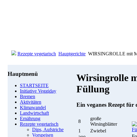
Rezepte vegetarisch
Hauptgerichte
WIRSINGROLLE mit Mar
Hauptmenü
Wirsingrolle 
STARTSEITE
Füllung
Initiative Veggiday
Bremen
Aktivitäten
Ein veganes Rezept für 
Klimawandel
Landwirtschaft
große
Ernährung
8
Wirsingblätter
Rezepte vegetarisch
Dips, Aufstriche
1
Zwiebel
Vorspeisen
Fo