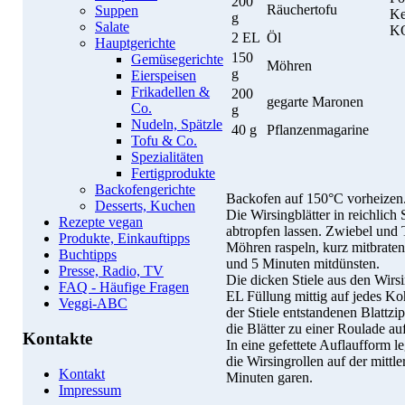
200
Räuchertofu
Suppen
Ke
g
Salate
K
2 EL
Öl
Hauptgerichte
150
Gemüsegerichte
Möhren
g
Eierspeisen
Frikadellen &
200
gegarte Maronen
Co.
g
Nudeln, Spätzle
40 g
Pflanzenmagarine
Tofu & Co.
Spezialitäten
Fertigprodukte
Backofengerichte
Backofen auf 150°C vorheizen
Desserts, Kuchen
Die Wirsingblätter in reichlic
Rezepte vegan
abtropfen lassen. Zwiebel und 
Produkte, Einkauftipps
Möhren raspeln, kurz mitbrate
Buchtipps
und 5 Minuten mitdünsten.
Presse, Radio, TV
Die dicken Stiele aus den Wirs
FAQ - Häufige Fragen
EL Füllung mittig auf jedes Ko
Veggi-ABC
der Stiele entstandenen Blattzi
die Blätter zu einer Roulade auf
Kontakte
In eine gefettete Auflaufform 
die Wirsingrollen auf der mitt
Kontakt
Minuten garen.
Impressum