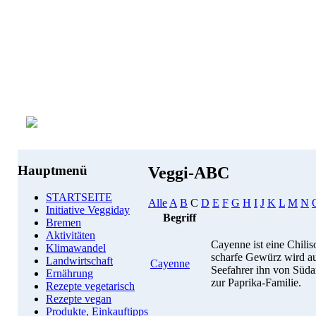
Hauptmenü
Veggi-ABC
STARTSEITE
Alle
A
B
C
D
E
F
G
H
I
J
K
L
M
N
Initiative Veggiday
Begriff
Bremen
Aktivitäten
Cayenne ist eine Chilis
Klimawandel
scharfe Gewürz wird au
Landwirtschaft
Cayenne
Seefahrer ihn von Süda
Ernährung
zur Paprika-Familie.
Rezepte vegetarisch
Rezepte vegan
Produkte, Einkauftipps