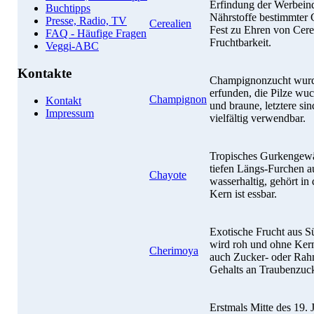
Erfindung der Werbeindu
Buchtipps
Nährstoffe bestimmter G
Presse, Radio, TV
Cerealien
Fest zu Ehren von Cere
FAQ - Häufige Fragen
Fruchtbarkeit.
Veggi-ABC
Kontakte
Champignonzucht wurde
erfunden, die Pilze wuc
Champignon
Kontakt
und braune, letztere si
Impressum
vielfältig verwendbar.
Tropisches Gurkengewäc
tiefen Längs-Furchen 
Chayote
wasserhaltig, gehört in
Kern ist essbar.
Exotische Frucht aus Sü
wird roh und ohne Kern
Cherimoya
auch Zucker- oder Rah
Gehalts an Traubenzuck
Erstmals Mitte des 19.