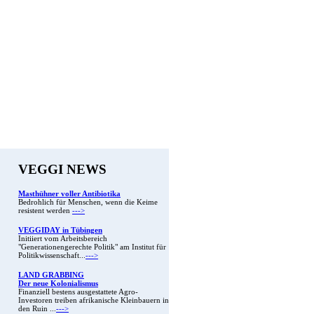
VEGGI NEWS
Masthühner voller Antibiotika
Bedrohlich für Menschen, wenn die Keime
resistent werden
--->
VEGGIDAY in Tübingen
Initiiert vom Arbeitsbereich
"Generationengerechte Politik" am Institut für
Politikwissenschaft...
--->
LAND GRABBING
Der neue Kolonialismus
Finanziell bestens ausgestattete Agro-
Investoren treiben afrikanische Kleinbauern in
den Ruin ...
--->