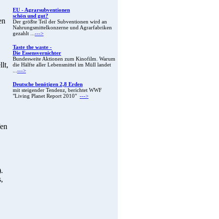
EU - Agrarsubventionen
schön und gut?
en
Der größte Teil der Subventionen wird an
Nahrungsmittelkonzerne und Agrarfabriken
gezahlt ...
--->
Taste the waste -
Die Essensvernichter
Bundesweite Aktionen zum Kinofilm. Warum
lt,
die Hälfte aller Lebensmittel im Müll landet
...
--->
Deutsche benötigen 2,8 Erden
mit steigender Tendenz, berichtet WWF
"Living Planet Report 2010"
--->
fen
.
,