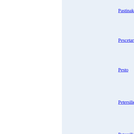
Pastina
Pesceta
Pesto
Petersili