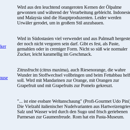
Wird aus den leuchtend orangeroten Kernen der Ölpalme
gewonnen und während der Verarbeitung gebleicht. Indonesi
und Malaysia sind die Hauptproduzenten. Leider werden
Urwäler gerodet, um in großem Stil anzubauen.
Wird in Südostasien viel verwendet und aus Palmsaft hergestel
der noch nicht vergoren sein darf. Gibt es fest, als Paste,
ker
gemahlen oder in cremiger Form. Nicht so süß wie normaler
Zucker, leicht karamellig im Geschmack.
Zitrusfrucht (citrus maxima), auch Riesenorange, die wahre
Wunder im Stoffwechsel vollbringen und beim Fettabbau hel
muse
soll. Wird mit Mandarinen zur Orange, mit Orangen zur
Grapefruit und mit Grapefruits zur Pomelo gekreuzt.
"... ist eine essbare Weltanschaung" (Profi-Gourmet Udo Pini)
Die Vielzahl italienischer Nudelvarianten aus Hartweizengries
Salz und Wasser wird durch den Sugo und frisch geriebenen
Parmesan zur Gaumenfreude. Rom hat ein Pasta-Museum.