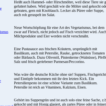
Heißt auch Hammel- oder Hirschmöhre, weil diese Tiere sie 
gefuttert haben. Wird geschält wie die Möhre und gekocht od
ke
gebraten, gern mit Knoblauch. Lecker als Püree oder Suppe,
auch roh geraspelt im Salat.
Neue Wortschöpfung für eine Art des Vegetarismus, bei dem
rismus
zwar auf Fleisch, nicht jedoch auf Fisch verzichtet wird. Auc
Milchprodukte und Eier werden nicht verschmäht.
Eine Pastasauce aus frischen Kräutern, ursprünglich mit
Basilikum, auch mit Petersilie, Rauke, getrockneten Tomaten
oder Bärlauch. Dazu Olivenöl, Pinienkerne (Walnüsse), Pfeffe
Salz und frisch geriebener Parmesan/Peccorino.
Was wäre die deutsche Küche ohne sie! Suppen, Fischgericht
und Eintöpfe bekommen mit ihr den letzten Kick. Ein
e
Petersilienpesto ist eine schöne Variante zum Basilikum.
Petersilie ist reich an Vitaminen, Kalzium, Eisen.
Gehört ins Suppengrün und ist auch solo eine feine Sache, z.b
gekocht und mit Honig glasiert, als zartes Püree oder in feine