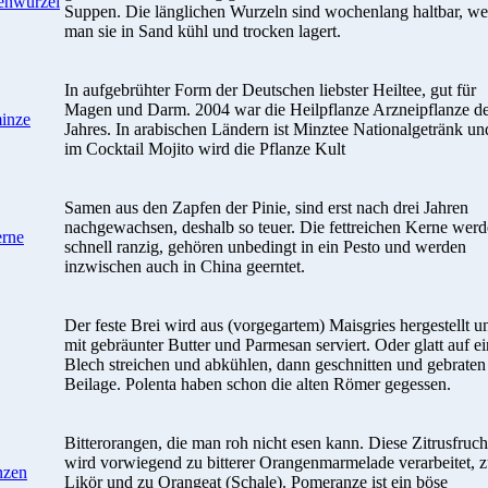
ienwurzel
Suppen. Die länglichen Wurzeln sind wochenlang haltbar, w
man sie in Sand kühl und trocken lagert.
In aufgebrühter Form der Deutschen liebster Heiltee, gut für
Magen und Darm. 2004 war die Heilpflanze Arzneipflanze d
minze
Jahres. In arabischen Ländern ist Minztee Nationalgetränk un
im Cocktail Mojito wird die Pflanze Kult
Samen aus den Zapfen der Pinie, sind erst nach drei Jahren
nachgewachsen, deshalb so teuer. Die fettreichen Kerne wer
erne
schnell ranzig, gehören unbedingt in ein Pesto und werden
inzwischen auch in China geerntet.
Der feste Brei wird aus (vorgegartem) Maisgries hergestellt u
mit gebräunter Butter und Parmesan serviert. Oder glatt auf ei
Blech streichen und abkühlen, dann geschnitten und gebraten 
Beilage. Polenta haben schon die alten Römer gegessen.
Bitterorangen, die man roh nicht esen kann. Diese Zitrusfruch
wird vorwiegend zu bitterer Orangenmarmelade verarbeitet, 
nzen
Likör und zu Orangeat (Schale). Pomeranze ist ein böse