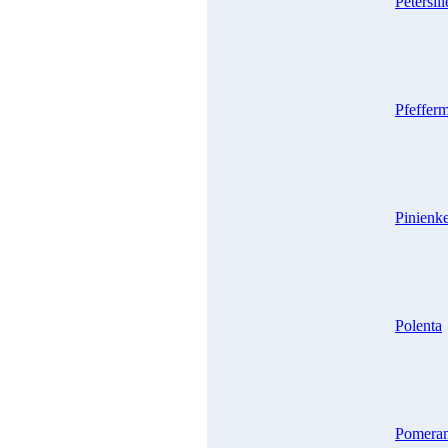
Petersil
Pfeffer
Pinienk
Polenta
Pomera