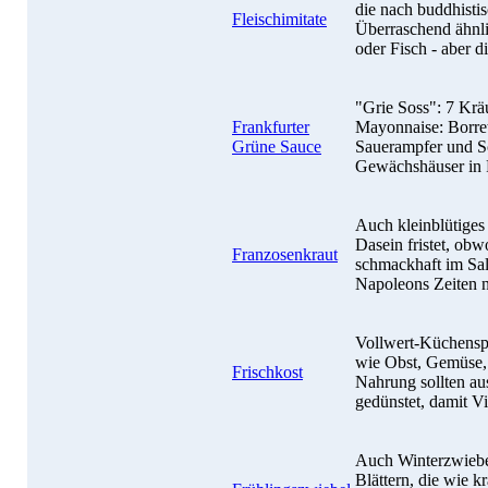
die nach buddhistis
Fleischimitate
Überraschend ähn
oder Fisch - aber d
"Grie Soss": 7 Kräut
Frankfurter
Mayonnaise: Borrets
Grüne Sauce
Sauerampfer und Sc
Gewächshäuser in 
Auch kleinblütiges
Dasein fristet, obw
Franzosenkraut
schmackhaft im Sa
Napoleons Zeiten 
Vollwert-Küchenspr
wie Obst, Gemüse, 
Frischkost
Nahrung sollten au
gedünstet, damit Vi
Auch Winterzwiebel
Blättern, die wie k