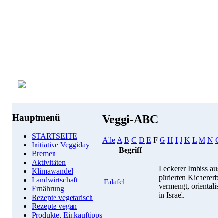
Hauptmenü
Veggi-ABC
STARTSEITE
Alle
A
B
C
D
E
F
G
H
I
J
K
L
M
N
Initiative Veggiday
Begriff
Bremen
Aktivitäten
Leckerer Imbiss au
Klimawandel
pürierten Kichererb
Landwirtschaft
Falafel
vermengt, orientali
Ernährung
in Israel.
Rezepte vegetarisch
Rezepte vegan
Produkte, Einkauftipps