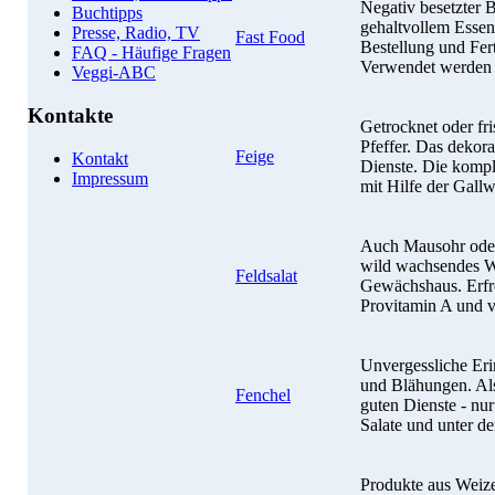
Negativ besetzter B
Buchtipps
gehaltvollem Essen
Presse, Radio, TV
Fast Food
Bestellung und Fer
FAQ - Häufige Fragen
Verwendet werden i
Veggi-ABC
Kontakte
Getrocknet oder fri
Pfeffer. Das dekora
Feige
Kontakt
Dienste. Die kompl
Impressum
mit Hilfe der Gall
Auch Mausohr oder 
wild wachsendes 
Feldsalat
Gewächshaus. Erfre
Provitamin A und v
Unvergessliche Er
und Blähungen. Als
Fenchel
guten Dienste - nur
Salate und unter de
Produkte aus Weize