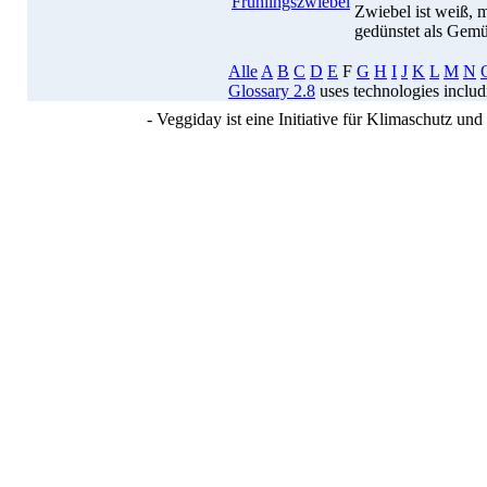
Frühlingszwiebel
Zwiebel ist weiß, 
gedünstet als Gemü
Alle
A
B
C
D
E
F
G
H
I
J
K
L
M
N
Glossary 2.8
uses technologies inclu
- Veggiday ist eine Initiative für Klimaschutz u