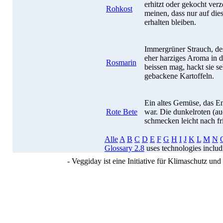
erhitzt oder gekocht ver
Rohkost
meinen, dass nur auf die
erhalten bleiben.
Immergrüner Strauch, des
eher harziges Aroma in d
Rosmarin
beissen mag, hackt sie se
gebackene Kartoffeln.
Ein altes Gemüse, das En
Rote Bete
war. Die dunkelroten (a
schmecken leicht nach fr
Alle
A
B
C
D
E
F
G
H
I
J
K
L
M
N
Glossary 2.8
uses technologies inclu
- Veggiday ist eine Initiative für Klimaschutz u