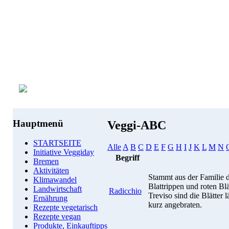
Hauptmenü
Veggi-ABC
STARTSEITE
Alle
A
B
C
D
E
F
G
H
I
J
K
L
M
N
Initiative Veggiday
Begriff
Bremen
Aktivitäten
Stammt aus der Familie d
Klimawandel
Blattrippen und roten Bl
Landwirtschaft
Radicchio
Treviso sind die Blätter 
Ernährung
kurz angebraten.
Rezepte vegetarisch
Rezepte vegan
Produkte, Einkauftipps