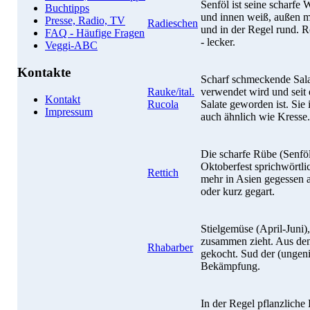
Senföl ist seine scharfe
Buchtipps
und innen weiß, außen ma
Presse, Radio, TV
Radieschen
und in der Regel rund. R
FAQ - Häufige Fragen
- lecker.
Veggi-ABC
Kontakte
Scharf schmeckende Sala
Rauke/ital.
verwendet wird und seit 
Kontakt
Rucola
Salate geworden ist. Sie
Impressum
auch ähnlich wie Kresse.
Die scharfe Rübe (Senföl
Oktoberfest sprichwörtli
Rettich
mehr in Asien gegessen 
oder kurz gegart.
Stielgemüse (April-Juni)
zusammen zieht. Aus den
Rhabarber
gekocht. Sud der (ungeni
Bekämpfung.
In der Regel pflanzliche 