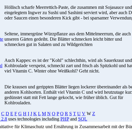
Höllisch scharfe Meerrettich-Paste, die zusammen mit Sojasauce und
eingelegtem Ingwer zu Sushi und Sashimi serviert wird, aber auch D
oder Saucen einen besonderen Kick gibt - bei sparsamer Verwendun
Seltene, immergrüne Würzpflanze aus dem Mittelmeerrum, die auch 
te
unseren Gärten gedeiht. Die Blätter schmecken leicht bitter und
schmecken gut in Salaten und zu Wildgerichten
Auch Kappes: es ist der "Kohl" schlechthin, wird als Sauerkraut und
hl
Kohlroulade verspeist, schmeckt zart und frisch als Spitzkohl und ha
viel Vitamin C. Winter ohne Weißkohl? Geht nicht.
Die krausen und gerippten Blätter liegen lockerer übereinander als b
anderen Kohlsorten. Enthält viel Vitamin C und wird heutzutage kur
gedünstet statt mit Fett lange gekocht, wie früher üblich. Gut für
Kohlrouladen.
C
D
E
F
G
H
I
J
K
L
M
N
O
P
Q
R
S
T
U
V
W
Z
 2.8
uses technologies including
PHP
and
SQL
Initiative für Klimaschutz und Ernährung in Zusammenarbeit mit der Bü