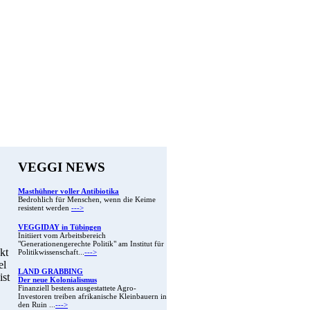
VEGGI NEWS
Masthühner voller Antibiotika
Bedrohlich für Menschen, wenn die Keime
resistent werden
--->
VEGGIDAY in Tübingen
Initiiert vom Arbeitsbereich
"Generationengerechte Politik" am Institut für
kt
Politikwissenschaft...
--->
el
LAND GRABBING
ist
Der neue Kolonialismus
Finanziell bestens ausgestattete Agro-
Investoren treiben afrikanische Kleinbauern in
den Ruin ...
--->