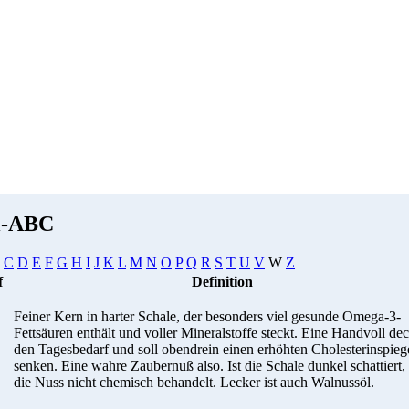
i-ABC
C
D
E
F
G
H
I
J
K
L
M
N
O
P
Q
R
S
T
U
V
W
Z
f
Definition
Feiner Kern in harter Schale, der besonders viel gesunde Omega-3-
Fettsäuren enthält und voller Mineralstoffe steckt. Eine Handvoll dec
den Tagesbedarf und soll obendrein einen erhöhten Cholesterinspieg
senken. Eine wahre Zaubernuß also. Ist die Schale dunkel schattiert, 
die Nuss nicht chemisch behandelt. Lecker ist auch Walnussöl.