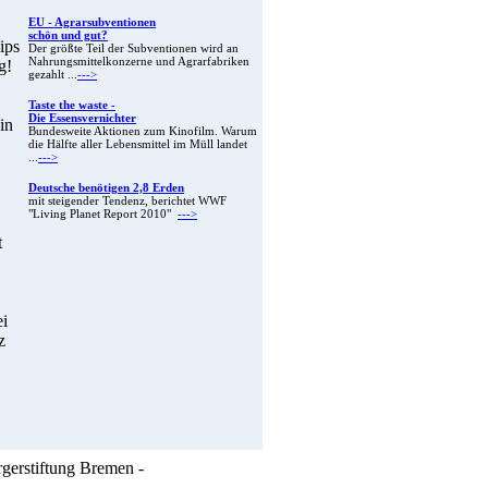
EU - Agrarsubventionen
schön und gut?
ips
Der größte Teil der Subventionen wird an
Nahrungsmittelkonzerne und Agrarfabriken
g!
gezahlt ...
--->
Taste the waste -
Die Essensvernichter
in
Bundesweite Aktionen zum Kinofilm. Warum
die Hälfte aller Lebensmittel im Müll landet
...
--->
Deutsche benötigen 2,8 Erden
mit steigender Tendenz, berichtet WWF
"Living Planet Report 2010"
--->
t
ei
z
rgerstiftung Bremen -