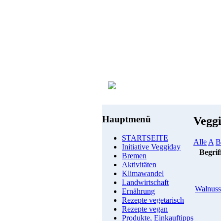
Hauptmenü
Vegg
STARTSEITE
Alle
A
B
Initiative Veggiday
Begrif
Bremen
Aktivitäten
Klimawandel
Landwirtschaft
Walnuss
Ernährung
Rezepte vegetarisch
Rezepte vegan
Produkte, Einkauftipps