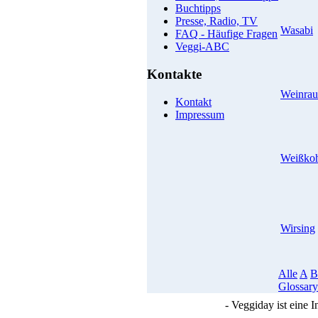
Buchtipps
Presse, Radio, TV
Wasabi
FAQ - Häufige Fragen
Veggi-ABC
Kontakte
Weinrau
Kontakt
Impressum
Weißko
Wirsing
Alle
A
B
Glossary
- Veggiday ist eine 