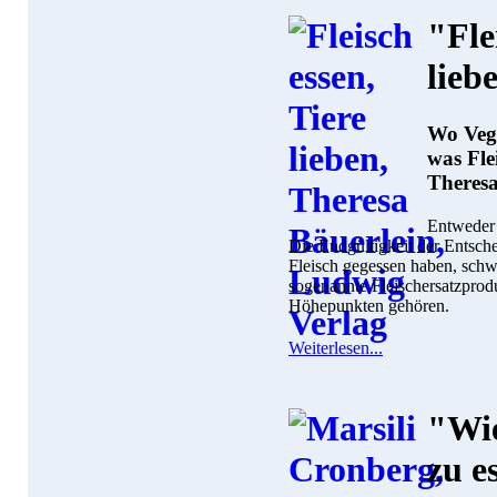
"Fle
lieb
Wo Vege
was Fle
Theresa
Entweder 
Die Endgültigkeit der Entsche
Fleisch gegessen haben, schw
sogenannte Fleischersatzprodu
Höhepunkten gehören.
Weiterlesen...
"Wie
zu e