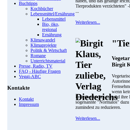
haben, und das gelänge leic
Buchtipps
Tierprodukten verzichteten" 
Kochbücher
...
Lebensmittel/Ernährung
Lebensmittel
Weiterlesen...
Bio, öko,
regional
Ernährung
Klimawandel
"Tie
Klimaprojekte
Politik & Wirtschaft
Romane
Vegetar
Unterrichtsmaterial
Birgit 
Presse, Radio, TV
FAQ - Häufige Fragen
Vegetaris
Veggi-ABC
Autorinne
Fernsehmod
Kontakte
wenn kein
Prominente dies tun und ihre 
Kontakt
sogenannte "Normalos" dazu
Impressum
zumindest zu reduzieren.
Weiterlesen...