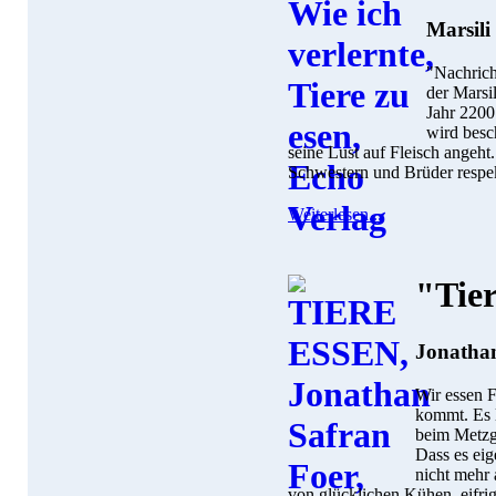
Marsili
"Nachrich
der Marsil
Jahr 2200
wird besc
seine Lust auf Fleisch angeht.
Schwestern und Brüder respek
Weiterlesen...
"Tier
Jonatha
Wir essen 
kommt. Es l
beim Metzg
Dass es eig
nicht mehr 
von glücklichen Kühen, eifri