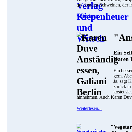
quiekenden Schweinen, der ir
Weiterlesen...
"Ans
Ein Sel
Karen 
Ein besse
gern. Abe
Ja, sagt 
zurück in
kostet sie
hinnehmen. Auch Karen Duv
Weiterlesen...
"Vegeta