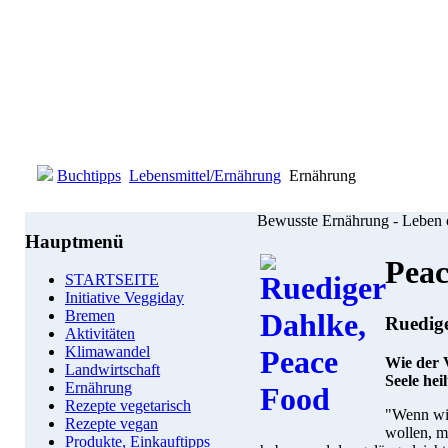
Buchtipps
Lebensmittel/Ernährung
Ernährung
Bewusste Ernährung - Leben 
Hauptmenü
Peac
STARTSEITE
Initiative Veggiday
Bremen
Ruedig
Aktivitäten
Klimawandel
Wie der 
Landwirtschaft
Seele heil
Ernährung
Rezepte vegetarisch
"Wenn wir
Rezepte vegan
wollen, m
Produkte, Einkauftipps