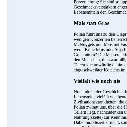
Pervertierung: Sie sind so üp
Geschmacksverstärkern angere
Lebensmitteln den Geschmac
Mais statt Gras
Pollan führt uns zu den Ursp
wenigen Konzernen beherrsch
McNuggets und Mais mit Fastf
wenn Kühe Mais oder Soja fre
Gras futtern? Die Massentierh
den Menschen, die zwar billig
Tieren, die unwürdig dahin v
eingeschweißter Koteletts im 
Vielfalt wie noch nie
Noch nie in der Geschichte d
Lebensmittelvielfalt wie heut
Zivilisationskrankheiten, die
Pollan zwingt uns, über die H
Tellern liegt, nachzudenken un
Nahrung(skette) zur Kenntni
Dabei moralisiert er nicht, s