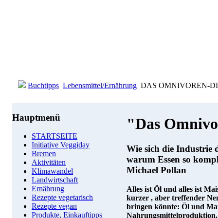
Buchtipps
Lebensmittel/Ernährung
DAS OMNIVOREN-DILEM
Hauptmenü
"Das Omnivo
STARTSEITE
Initiative Veggiday
Wie sich die Industrie
Bremen
warum Essen so kompli
Aktivitäten
Michael Pollan
Klimawandel
Landwirtschaft
Ernährung
Alles ist Öl und alles ist Mai
Rezepte vegetarisch
kurzer , aber treffender N
Rezepte vegan
bringen könnte: Öl und Mais
Produkte, Einkauftipps
Nahrungsmittelproduktion