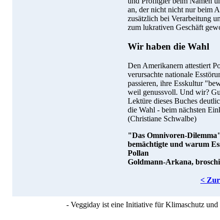
und Profitgier beim Namen u
an, der nicht nicht nur beim 
zusätzlich bei Verarbeitung u
zum lukrativen Geschäft gewor
Wir haben die Wahl
Den Amerikanern attestiert P
verursachte nationale Esstör
passieren, ihre Esskultur "b
weil genussvoll. Und wir? Gu
Lektüre dieses Buches deutli
die Wahl - beim nächsten Ein
(Christiane Schwalbe)
"Das Omnivoren-Dilemma" - 
bemächtigte und warum Ess
Pollan
Goldmann-Arkana, broschier
< Zu
- Veggiday ist eine Initiative für Klimaschutz u