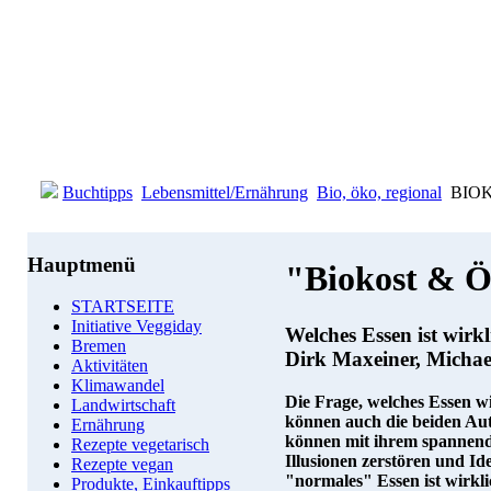
Buchtipps
Lebensmittel/Ernährung
Bio, öko, regional
BIOK
Hauptmenü
"Biokost & Ö
STARTSEITE
Initiative Veggiday
Welches Essen ist wirk
Bremen
Dirk Maxeiner, Michae
Aktivitäten
Klimawandel
Die Frage, welches Essen wi
Landwirtschaft
können auch die beiden Aut
Ernährung
können mit ihrem spannend 
Rezepte vegetarisch
Illusionen zerstören und I
Rezepte vegan
"normales" Essen ist wirkl
Produkte, Einkauftipps