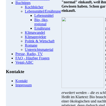
"normal" einkauft, weil ihm 
Buchtipps
Gewissen haben. Schon gar 
Kochbücher
einkauft.
Lebensmittel/Ernährung
Lebensmittel
Bio, öko,
regional
Ernährung
Klimawandel
Klimaprojekte
Politik & Wirtschaft
Romane
Unterrichtsmaterial
Presse, Radio, TV
FAQ - Häufige Fragen
Veggi-ABC
Kontakte
Kontakt
Impressum
erweitert werden – die es schl
Heißt im Klartext: Bio brauc
einer ökologischen und nachh
relativiert, denn dadurch sin