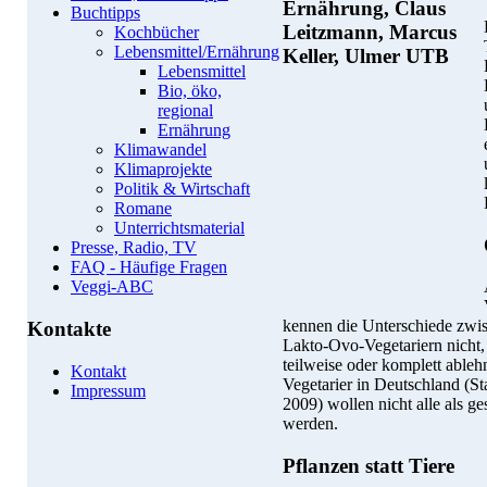
Buchtipps
Kochbücher
Lebensmittel/Ernährung
Lebensmittel
Bio, öko,
regional
Ernährung
Klimawandel
Klimaprojekte
Politik & Wirtschaft
Romane
Unterrichtsmaterial
Presse, Radio, TV
FAQ - Häufige Fragen
Veggi-ABC
kennen die Unterschiede zwis
Kontakte
Lakto-Ovo-Vegetariern nicht,
teilweise oder komplett ableh
Kontakt
Vegetarier in Deutschland (St
Impressum
2009) wollen nicht alle als g
werden.
Pflanzen statt Tiere