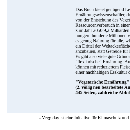
Das Buch bietet genügend Les
Ernährungswissenschaftler, de
von der Entstehung des Vege
Ressourcenverbrauch in einer
zum Jahr 2050 9,2 Milliarde
hungern hunderte Millionen v
es genug Nahrung für alle, wü
ein Drittel der Weltackerfläch
anzubauen, statt Getreide fü
Es gibt also viele gute Gründ
"flexitarische" Ernährung. A
können mit reduziertem Flei
einer nachhaltigen Esskultur 
"Vegetarische Ernährung" 
(2. völlig neu bearbeitete A
445 Seiten, zahlreiche Abb
- Veggiday ist eine Initiative für Klimaschutz u