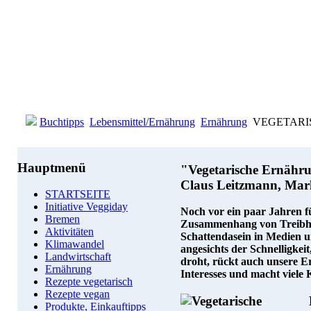
Buchtipps
Lebensmittel/Ernährung
Ernährung
VEGETARISC
Hauptmenü
"Vegetarische Ernähr
Claus Leitzmann, Mar
STARTSEITE
Initiative Veggiday
Noch vor ein paar Jahren f
Bremen
Zusammenhang von Treibha
Aktivitäten
Schattendasein in Medien u
Klimawandel
angesichts der Schnelligkei
Landwirtschaft
droht, rückt auch unsere E
Ernährung
Interesses und macht viele
Rezepte vegetarisch
Rezepte vegan
Produkte, Einkauftipps