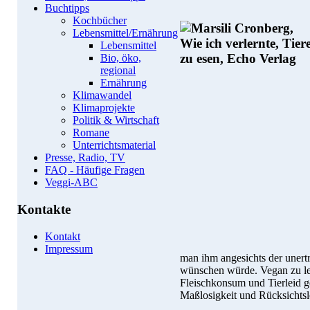
Buchtipps
Kochbücher
Lebensmittel/Ernährung
Lebensmittel
Bio, öko,
regional
Ernährung
Klimawandel
Klimaprojekte
Politik & Wirtschaft
Romane
Unterrichtsmaterial
Presse, Radio, TV
FAQ - Häufige Fragen
Veggi-ABC
Kontakte
Kontakt
Impressum
man ihm angesichts der unert
wünschen würde. Vegan zu lebe
Fleischkonsum und Tierleid ge
Maßlosigkeit und Rücksichtsl