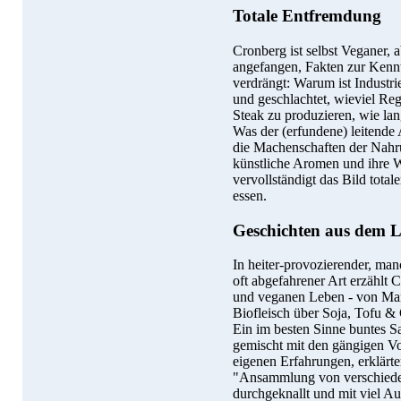
Totale Entfremdung
Cronberg ist selbst Veganer, a
angefangen, Fakten zur Kennt
verdrängt: Warum ist Industrie
und geschlachtet, wieviel Re
Steak zu produzieren, wie la
Was der (erfundene) leitende 
die Machenschaften der Nahrun
künstliche Aromen und ihre 
vervollständigt das Bild tota
essen.
Geschichten aus dem 
In heiter-provozierender, ma
oft abgefahrener Art erzählt
und veganen Leben - von Man
Biofleisch über Soja, Tofu & 
Ein im besten Sinne buntes S
gemischt mit den gängigen Vo
eigenen Erfahrungen, erklärte
"Ansammlung von verschiede
durchgeknallt und mit viel A