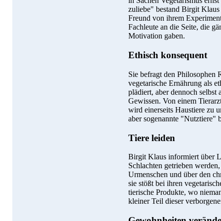
in Sachen Vegetarismus ernst
zuliebe" bestand Birgit Klaus
Freund von ihrem Experiment 
Fachleute an die Seite, die gä
Motivation gaben.
Ethisch konsequent
Sie befragt den Philosophen R
vegetarische Ernährung als e
plädiert, aber dennoch selbst 
Gewissen. Von einem Tierarzt
wird einerseits Haustiere zu 
aber sogenannte "Nutztiere" 
Tiere leiden
Birgit Klaus informiert über 
Schlachten getrieben werden
Urmenschen und über den ch
sie stößt bei ihren vegetari
tierische Produkte, wo nieman
kleiner Teil dieser verborgen
Gewohnheiten veränd