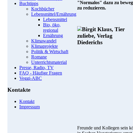
"Normalos" dazu zu bewege
Buchtipps
zu reduzieren.
Kochbücher
Lebensmittel/Ernährung
Lebensmittel
Bio, öko,
regional
Ernährung
Klimawandel
Klimaprojekte
Politik & Wirtschaft
Romane
Unterrichtsmaterial
Presse, Radio, TV
FAQ - Häufige Fragen
Veggi-ABC
Kontakte
Kontakt
Impressum
Freunde und Kollegen sein k