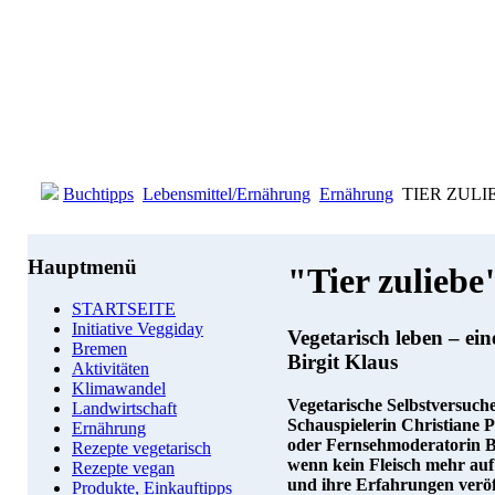
Buchtipps
Lebensmittel/Ernährung
Ernährung
TIER ZULIEBE
Hauptmenü
"Tier zuliebe
STARTSEITE
Initiative Veggiday
Vegetarisch leben – ei
Bremen
Birgit Klaus
Aktivitäten
Klimawandel
Vegetarische Selbstversuch
Landwirtschaft
Schauspielerin Christiane
Ernährung
oder Fernsehmoderatorin Birg
Rezepte vegetarisch
wenn kein Fleisch mehr auf 
Rezepte vegan
und ihre Erfahrungen veröff
Produkte, Einkauftipps