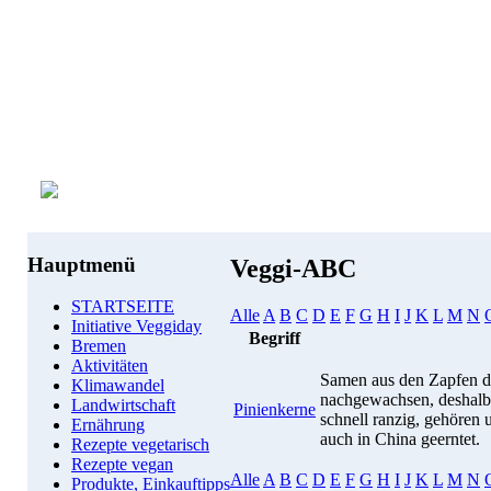
Hauptmenü
Veggi-ABC
STARTSEITE
Alle
A
B
C
D
E
F
G
H
I
J
K
L
M
N
Initiative Veggiday
Begriff
Bremen
Aktivitäten
Samen aus den Zapfen der
Klimawandel
nachgewachsen, deshalb 
Landwirtschaft
Pinienkerne
schnell ranzig, gehören
Ernährung
auch in China geerntet.
Rezepte vegetarisch
Rezepte vegan
Alle
A
B
C
D
E
F
G
H
I
J
K
L
M
N
Produkte, Einkauftipps