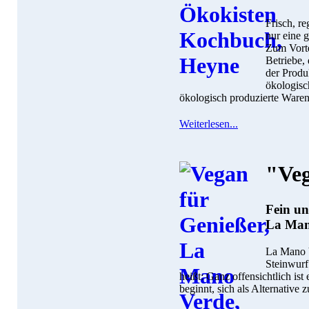
Frisch, re
nur eine g
Zum Vorte
Betriebe, 
der Produ
ökologisc
ökologisch produzierte Waren
Weiterlesen...
"Veg
Fein und
La Mano
La Mano V
Steinwurf
heißt: Ganz offensichtlich is
beginnt, sich als Alternative 