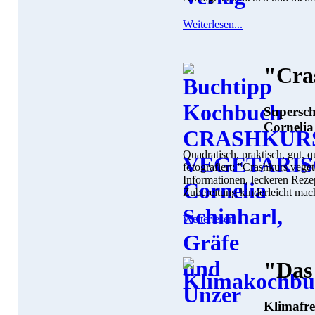
Weiterlesen...
"Cra
Supersch
Cornelia
Quadratisch, praktisch, gut, q
fotografiert: "Crashkurs vege
Informationen, leckeren Reze
Zubereitung kinderleicht mach
Weiterlesen...
"Das
Klimafre