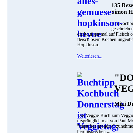
135 Reze
Simon H
Ein Kochbu
geschriebe
die häufiger mal auf Fleisch o
fleischlosem Kochen ungeübt
Hopkinson.
Weiterlesen...
"DO
VE
Miki Du
Das Veggie-Buch zum Veggie
ursprünglich mal von Paul M
"meet free monday" zunehmend
herumsprechen ...