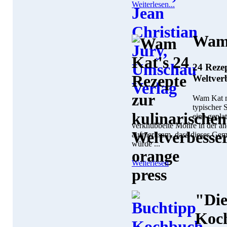
Weiterlesen...
Wam
24 Rezep
Weltver
Wam Kat m
typischer 
eine gepla
verknubbelte Möhre in der a
aufmerksam, dass dieses Gem
würde ...
Weiterlesen
"Die
Koc