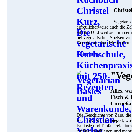
Christe
Vegetaris
erfreulicherweise auch die Za
erhöht. Und weil sich immer n
bei vegetarischen Speisen vo
Getreidebrei handelt, ist Gru
Weiterlesen...
"Vege
Alles, w
Fisch & 
Cornelia
Die Geschichte von Zara, die 
Fleisch vermisst, spiegelt, wa
Fantasie und Einfallsreichtum
Auflage erschienen und mehr