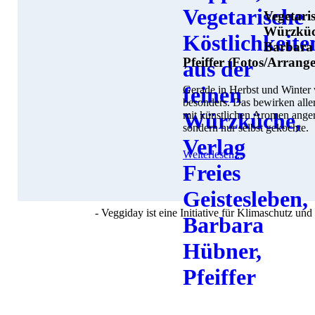
Vegetari
Würzkü
Barbara 
Pfeiffer (Fotos/Arrang
Gerade in Herbst und Winter
besonders. Das bewirken alle
mit künstlichen Aromen anger
sondern nur selbst gekochte.
Weiterlesen...
- Veggiday ist eine Initiative für Klimaschutz u