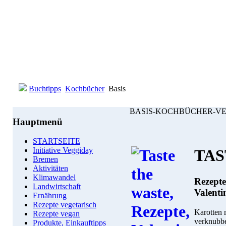
Buchtipps
Kochbücher
Basis
BASIS-KOCHBÜCHER-V
Hauptmenü
STARTSEITE
Initiative Veggiday
TAS
Bremen
Aktivitäten
Klimawandel
Rezepte
Landwirtschaft
Valenti
Ernährung
Rezepte vegetarisch
Karotten 
Rezepte vegan
verknubbe
Produkte, Einkauftipps