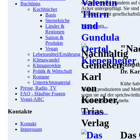
solche Gemüse wandern auf 
Buchtipps
Acker untergepflügt. Sie sin
Kochbücher
"Misfits", nicht gesellschaftsfä
Basis
Sterneküche
Weiterlesen...
Länder &
Regionen
Saison &
Produkte
"Nac
Vegan
Lebensmittel/Ernährung
Klimawandel
Rezeptb
Klimaprojekte
Dr. Kar
Politik & Wirtschaft
Romane
Unterrichtsmaterial
Kühe habe
Presse, Radio, TV
Methan produzieren und Meth
FAQ - Häufige Fragen
wenn sie auf der sprichwörtl
Veggi-ABC
Killer-Image nicht mehr.
Kontakte
Weiterlesen...
Kontakt
Impressum
Das