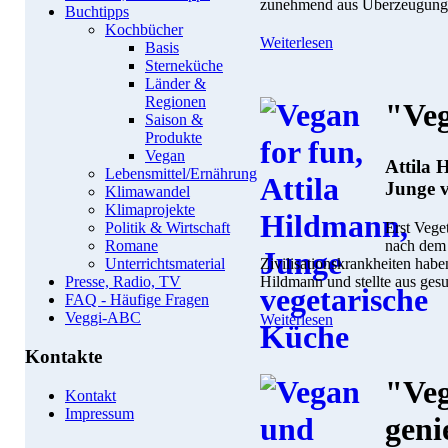
zunehmend aus Überzeugung 
Buchtipps
Kochbücher
Weiterlesen
Basis
Sterneküche
Länder &
Regionen
"Veg
Saison &
Produkte
Vegan
Attila 
Lebensmittel/Ernährung
Junge v
Klimawandel
Klimaprojekte
Erst Vege
Politik & Wirtschaft
nach dem 
Romane
Zivilisationskrankheiten habe
Unterrichtsmaterial
Hildmann und stellte aus ges
Presse, Radio, TV
FAQ - Häufige Fragen
Veggi-ABC
Weiterlesen
Kontakte
"Veg
Kontakt
Impressum
geni