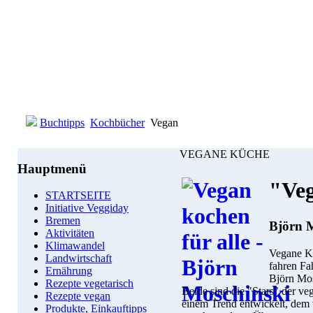
Buchtipps
Kochbücher
Vegan
VEGANE KÜCHE
Hauptmenü
"Veg
STARTSEITE
Initiative Veggiday
Bremen
Björn 
Aktivitäten
Klimawandel
Vegane Kö
Landwirtschaft
fahren Fa
Ernährung
Björn Mos
Rezepte vegetarisch
Beide sind die "Stars" der v
Rezepte vegan
einem Trend entwickelt, dem
Produkte, Einkauftipps