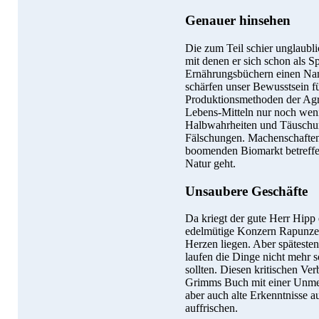
Genauer hinsehen
Die zum Teil schier unglaub
mit denen er sich schon als S
Ernährungsbüchern einen Name
schärfen unser Bewusstsein 
Produktionsmethoden der Agro
Lebens-Mitteln nur noch weni
Halbwahrheiten und Täuschu
Fälschungen. Machenschaften
boomenden Biomarkt betreffen
Natur geht.
Unsaubere Geschäfte
Da kriegt der gute Herr Hipp 
edelmütige Konzern Rapunzel
Herzen liegen. Aber späteste
laufen die Dinge nicht mehr s
sollten. Diesen kritischen Ver
Grimms Buch mit einer Unmeng
aber auch alte Erkenntnisse a
auffrischen.