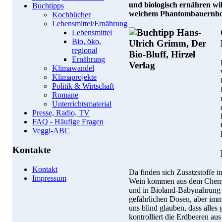
und biologisch ernähren wi
Buchtipps
welchem Phantombauernhof 
Kochbücher
Lebensmittel/Ernährung
Lebensmittel
Bio, öko,
regional
Ernährung
Klimawandel
Klimaprojekte
Politik & Wirtschaft
Romane
Unterrichtsmaterial
Presse, Radio, TV
FAQ - Häufige Fragen
Veggi-ABC
Kontakte
Kontakt
Da finden sich Zusatzstoffe 
Impressum
Wein kommen aus dem Chemi
und in Bioland-Babynahrung w
gefährlichen Dosen, aber imm
uns blind glauben, dass alles 
kontrolliert die Erdbeeren au