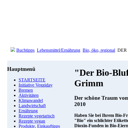
Buchtipps
Lebensmittel/Ernährung
Bio, öko, regional
DER B
Hauptmenü
"Der Bio-Bluf
STARTSEITE
Grimm
Initiative Veggiday
Bremen
Aktivitäten
Der schöne Traum vom 
Klimawandel
2010
Landwirtschaft
Ernährung
Haben Sie bei Ihrem Bio-Fr
Rezepte vegetarisch
"Bio" ein schlichter Etikett
Rezepte vegan
Dioxin-Funden in Bio-Eiern
Produkte, Einkauftipps