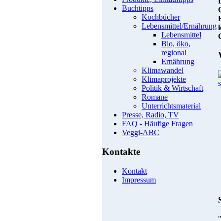
Buchtipps
Kochbücher
Lebensmittel/Ernährung
Lebensmittel
Bio, öko,
regional
Ernährung
Klimawandel
Klimaprojekte
Politik & Wirtschaft
Romane
Unterrichtsmaterial
Presse, Radio, TV
FAQ - Häufige Fragen
Veggi-ABC
Kontakte
Kontakt
Impressum