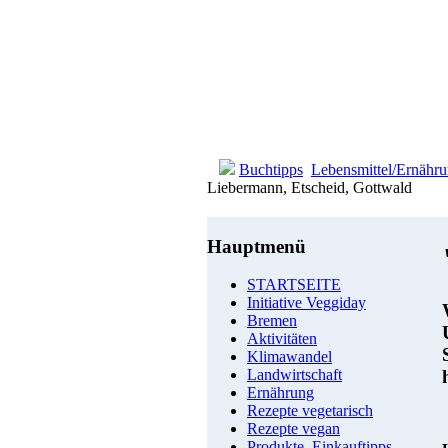
Buchtipps
Lebensmittel/Ernähr
Liebermann, Etscheid, Gottwald
Hauptmenü
STARTSEITE
Initiative Veggiday
Bremen
Aktivitäten
Klimawandel
Landwirtschaft
Ernährung
Rezepte vegetarisch
Rezepte vegan
Produkte, Einkauftipps