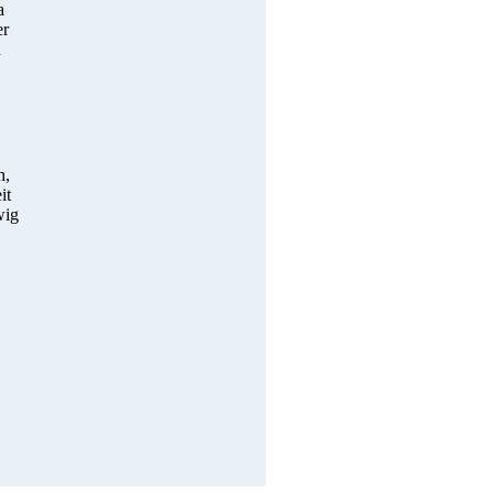
a
er
n
h,
it
wig