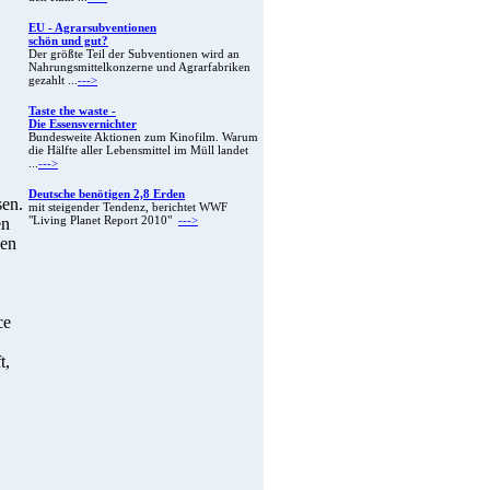
EU - Agrarsubventionen
schön und gut?
Der größte Teil der Subventionen wird an
Nahrungsmittelkonzerne und Agrarfabriken
gezahlt ...
--->
Taste the waste -
Die Essensvernichter
Bundesweite Aktionen zum Kinofilm. Warum
die Hälfte aller Lebensmittel im Müll landet
...
--->
Deutsche benötigen 2,8 Erden
sen.
mit steigender Tendenz, berichtet WWF
en
"Living Planet Report 2010"
--->
den
ce
t,