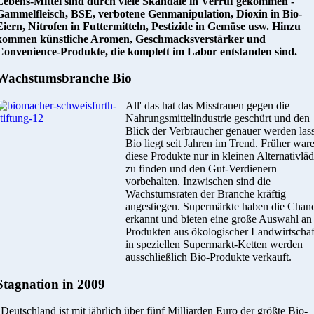
Lebens-Mittel sind durch viele Skandale in Verruf gekommen -
Gammelfleisch, BSE, verbotene Genmanipulation, Dioxin in Bio-
Eiern, Nitrofen in Futtermitteln, Pestizide in Gemüse usw. Hinzu
kommen künstliche Aromen, Geschmacksverstärker und
Convenience-Produkte, die komplett im Labor entstanden sind.
Wachstumsbranche Bio
All' das hat das Misstrauen gegen die
Nahrungsmittelindustrie geschürt und den
Blick der Verbraucher genauer werden las
Bio liegt seit Jahren im Trend. Früher war
diese Produkte nur in kleinen Alternativlä
zu finden und den Gut-Verdienern
vorbehalten. Inzwischen sind die
Wachstumsraten der Branche kräftig
angestiegen. Supermärkte haben die Chan
erkannt und bieten eine große Auswahl an
Produkten aus ökologischer Landwirtschaf
in speziellen Supermarkt-Ketten werden
ausschließlich Bio-Produkte verkauft.
Stagnation in 2009
"Deutschland ist mit jährlich über fünf Milliarden Euro der größte Bio-