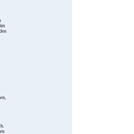
n
 im
 den
en,
ch.
den