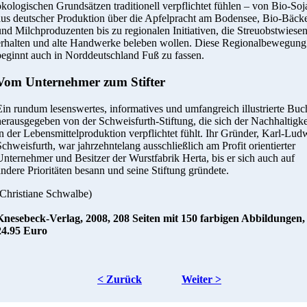
ökologischen Grundsätzen traditionell verpflichtet fühlen – von Bio-Soj
aus deutscher Produktion über die Apfelpracht am Bodensee, Bio-Bäck
und Milchproduzenten bis zu regionalen Initiativen, die Streuobstwiese
erhalten und alte Handwerke beleben wollen. Diese Regionalbewegung
beginnt auch in Norddeutschland Fuß zu fassen.
Vom Unternehmer zum Stifter
Ein rundum lesenswertes, informatives und umfangreich illustrierte Buc
herausgegeben von der Schweisfurth-Stiftung, die sich der Nachhaltigke
in der Lebensmittelproduktion verpflichtet fühlt. Ihr Gründer, Karl-Lud
Schweisfurth, war jahrzehntelang ausschließlich am Profit orientierter
Unternehmer und Besitzer der Wurstfabrik Herta, bis er sich auch auf
andere Prioritäten besann und seine Stiftung gründete.
(Christiane Schwalbe)
Knesebeck-Verlag, 2008, 208 Seiten mit 150 farbigen Abbildungen,
24.95 Euro
< Zurück
Weiter >