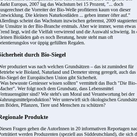
Markt Europas, 2007 lag das Wachstum bei 15 Prozent, "... doch
ausgerechnet die Vorreiter der Bio-Welle profitieren kaum von dieser
Entwicklung. Die kleinen Naturkostläden ... geben immer öfter auf."
Allerdings scheint das Wachstum inzwischen gebremst, 2009 stagnierte
die Umsätze in der Bio-Branche erstmals. Aber wie immer, wenn etwas
Trend liegt, wird die Vielfalt verwirrend und die Auswahl schwierig. In
kleinen Bioläden gab es noch Beratung, heute steht man oft
orientierungslos vor üppig gefüllten Regalen.
Sicherheit durch Bio-Siegel
Wer produziert was nach welchen Grundsätzen – das ist zumindest für
Betriebe wie Bioland, Naturland und Demeter streng geregelt, auch das
Bio-Siegel der Europäischen Union gibt Sicherheit.
"Was bewusste Geniesser wissen sollten" vermittelt das Buch "Die Bio-
Macher". Wer folgt noch dem Grundsatz, dass Lebensmittel
Vertrauensgüter sind? Wie steht's um Moral und Verantwortung bei der
Nahrungsmittelproduktion? Wer unterwirft sich ökologischen Grundsätz
um Böden, Pflanzen, Tiere und Menschen zu schützen?
Regionale Produkte
Diesen Fragen gehen die AutorInnen in 20 informativen Reportagen na
Porträtiert werden Produzenten (speziell aus Süddeutschland), die sich 