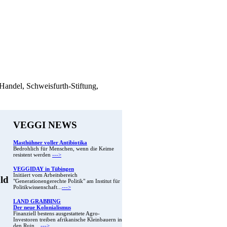
del, Schweisfurth-Stiftung,
VEGGI NEWS
Masthühner voller Antibiotika
Bedrohlich für Menschen, wenn die Keime
resistent werden
--->
VEGGIDAY in Tübingen
Initiiert vom Arbeitsbereich
ld
"Generationengerechte Politik" am Institut für
Politikwissenschaft...
--->
LAND GRABBING
Der neue Kolonialismus
Finanziell bestens ausgestattete Agro-
Investoren treiben afrikanische Kleinbauern in
den Ruin ...
--->