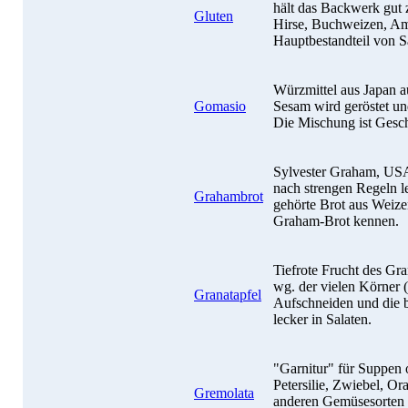
hält das Backwerk gut
Gluten
Hirse, Buchweizen, Am
Hauptbestandteil von Sa
Würzmittel aus Japan 
Gomasio
Sesam wird geröstet u
Die Mischung ist Gesc
Sylvester Graham, USA
nach strengen Regeln l
Grahambrot
gehörte Brot aus Weizen
Graham-Brot kennen.
Tiefrote Frucht des Gr
wg. der vielen Körner (
Granatapfel
Aufschneiden und die b
lecker in Salaten.
"Garnitur" für Suppen 
Petersilie, Zwiebel, O
Gremolata
anderen Gemüsesorten 