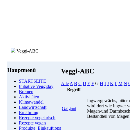
Veggi-ABC
Hauptmenü
Veggi-ABC
STARTSEITE
Alle
A
B
C
D
E
F
G
H
I
J
K
L
M
N
Initiative Veggiday
Begriff
Bremen
Aktivitäten
Ingwergewächs, bitter 
Klimawandel
wird dort wie Ingwer v
Landwirtschaft
Galgant
Magen-und Darmbeschwe
Ernährung
Bestandteil von Magenb
Rezepte vegetarisch
Rezepte vegan
Produkte, Einkauftipps