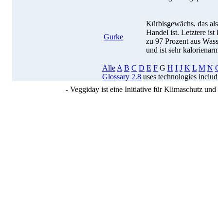
Kürbisgewächs, das als
Handel ist. Letztere ist
Gurke
zu 97 Prozent aus Wasse
und ist sehr kalorienar
Alle
A
B
C
D
E
F
G
H
I
J
K
L
M
N
Glossary 2.8
uses technologies inclu
- Veggiday ist eine Initiative für Klimaschutz u