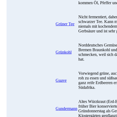
kommen Öl, Pfeffer un
Nicht fermentiert, daher
schwarzer Tee. Kann m
Grüner Tee
niemals mit kochendem
Gerbsäure und ist sehr
Norddeutsches Gemüse, 
Bremen Braunkohl und
Grünkohl
schmecken, weil sich da
hat.
Vorwiegend grüne, auch 
roh zu essen und süßsa
Guave
ganz reife Erdbeeren e
Südafrika.
Altes Würzkraut (Erd-E
früher Bier konserviert
Gundermann
Gründonnerstag als Ge
Klostergärten gepflanzt