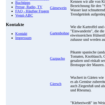
Kennen wir alle von Ki
Buchtipps
Bezeichnung für den "
Presse, Radio, TV
Gänsewein
Wasser laut schnattern
FAQ - Häufige Fragen
Trendgetränk aufgestie
Veggi-ABC
Kontakte
Wie die Kartroffel und 
"Einwanderin", die die
Gartenbohne
Kontakt
eiweissreichen Hülsenfr
Impressum
zuhause und werden au
Pikante spanische (anda
Tomaten, Knoblauch, Gu
Gazpacho
gesalzen und eiskalt se
Brotsuppe der Mauren.
Wuchert in Gärten wie
es als Gemüse zubereit
Giersch
auch Ziegenfuß und als
und Rheuma).
"Klebeeiweiß" im Weiz