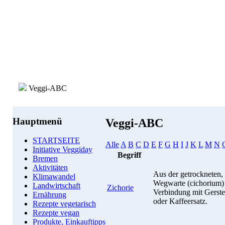
Veggi-ABC
Hauptmenü
Veggi-ABC
STARTSEITE
Alle
A
B
C
D
E
F
G
H
I
J
K
L
M
N
Initiative Veggiday
Begriff
Bremen
Aktivitäten
Aus der getrockneten,
Klimawandel
Wegwarte (cichorium) w
Landwirtschaft
Zichorie
Verbindung mit Gerste
Ernährung
oder Kaffeersatz.
Rezepte vegetarisch
Rezepte vegan
Produkte, Einkauftipps