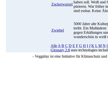
haben soll. Weiß und f
Zuckerwurzel
pürieren. War früher i
sind essbar. Keine Ähn
5000 Jahre alte Kultur
treibt. Ein Multitalent:
Zwiebel
gegen Erkältungen und
wunderschön in weiß u
Alle
A
B
C
D
E
F
G
H
I
J
K
L
M
N
Glossary 2.8
uses technologies inclu
- Veggiday ist eine Initiative für Klimaschutz u