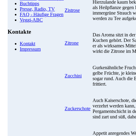
Hierzulande kaum beka
Buchtipps
als Heilpflanze gegen
Presse, Radio, TV
Zistrose
immergrüne Strauch w
FAQ - Häufige Fragen
werden zu Tee aufgek
Veggi-ABC
Kontakte
Das Aroma sitzt in der
Kuchen gehört. Der Saf
Zitrone
Kontakt
er als wirksames Mitt
Impressum
wirkt die Zitrone im 
Gurkenähnliche Frucht
gelbe Früchte, je klein
Zucchini
sogar rund. Auch die B
frittiert.
Auch Kaiserschote, die
verzehrt werden kann, 
Zuckerschote
Pergamentschicht in d
sind zart und süß, dah
Appetit anregendes W