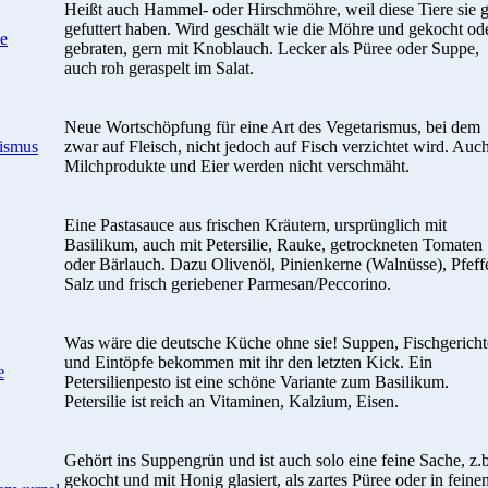
Heißt auch Hammel- oder Hirschmöhre, weil diese Tiere sie 
gefuttert haben. Wird geschält wie die Möhre und gekocht od
ke
gebraten, gern mit Knoblauch. Lecker als Püree oder Suppe,
auch roh geraspelt im Salat.
Neue Wortschöpfung für eine Art des Vegetarismus, bei dem
rismus
zwar auf Fleisch, nicht jedoch auf Fisch verzichtet wird. Auc
Milchprodukte und Eier werden nicht verschmäht.
Eine Pastasauce aus frischen Kräutern, ursprünglich mit
Basilikum, auch mit Petersilie, Rauke, getrockneten Tomaten
oder Bärlauch. Dazu Olivenöl, Pinienkerne (Walnüsse), Pfeffe
Salz und frisch geriebener Parmesan/Peccorino.
Was wäre die deutsche Küche ohne sie! Suppen, Fischgericht
und Eintöpfe bekommen mit ihr den letzten Kick. Ein
e
Petersilienpesto ist eine schöne Variante zum Basilikum.
Petersilie ist reich an Vitaminen, Kalzium, Eisen.
Gehört ins Suppengrün und ist auch solo eine feine Sache, z.b
gekocht und mit Honig glasiert, als zartes Püree oder in feine