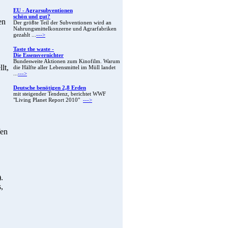
EU - Agrarsubventionen
schön und gut?
en
Der größte Teil der Subventionen wird an
Nahrungsmittelkonzerne und Agrarfabriken
gezahlt ...
--->
Taste the waste -
Die Essensvernichter
Bundesweite Aktionen zum Kinofilm. Warum
lt,
die Hälfte aller Lebensmittel im Müll landet
...
--->
Deutsche benötigen 2,8 Erden
mit steigender Tendenz, berichtet WWF
"Living Planet Report 2010"
--->
fen
.
,