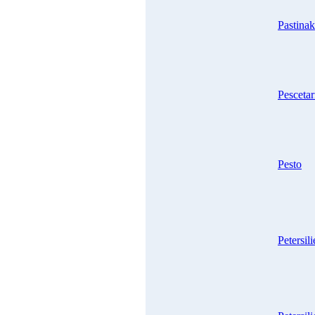
Pastina
Pesceta
Pesto
Petersili