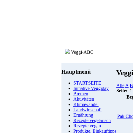
Veggi-ABC
Hauptmenü
Vegg
STARTSEITE
Alle
A
B
Initiative Veggiday
Seite:
Bremen
Beg
Aktivitäten
Klimawandel
Landwirtschaft
Ernährung
Pak Cho
Rezepte vegetarisch
Rezepte vegan
Produkte, Einkauftipps