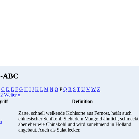
i-ABC
C
D
E
F
G
H
I
J
K
L
M
N
O
P
Q
R
S
T
U
V
W
Z
1
2
Weiter
»
riff
Definition
Zarte, schnell welkende Kohlsorte aus Fernost, heißt auch
chinesischer Senfkohl. Sieht dem Mangold ähnlich, schmeckt
i
aber eher wie Chinakohl und wird zunehmend in Holland
angebaut. Auch als Salat lecker.