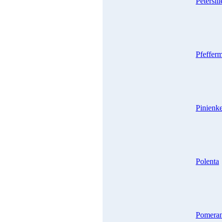
Petersil
Pfeffer
Pinienk
Polenta
Pomera