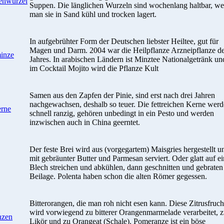
ienwurzel
Suppen. Die länglichen Wurzeln sind wochenlang haltbar, w
man sie in Sand kühl und trocken lagert.
In aufgebrühter Form der Deutschen liebster Heiltee, gut für
Magen und Darm. 2004 war die Heilpflanze Arzneipflanze d
minze
Jahres. In arabischen Ländern ist Minztee Nationalgetränk un
im Cocktail Mojito wird die Pflanze Kult
Samen aus den Zapfen der Pinie, sind erst nach drei Jahren
nachgewachsen, deshalb so teuer. Die fettreichen Kerne wer
erne
schnell ranzig, gehören unbedingt in ein Pesto und werden
inzwischen auch in China geerntet.
Der feste Brei wird aus (vorgegartem) Maisgries hergestellt u
mit gebräunter Butter und Parmesan serviert. Oder glatt auf ei
Blech streichen und abkühlen, dann geschnitten und gebraten 
Beilage. Polenta haben schon die alten Römer gegessen.
Bitterorangen, die man roh nicht esen kann. Diese Zitrusfruch
wird vorwiegend zu bitterer Orangenmarmelade verarbeitet, 
nzen
Likör und zu Orangeat (Schale). Pomeranze ist ein böse