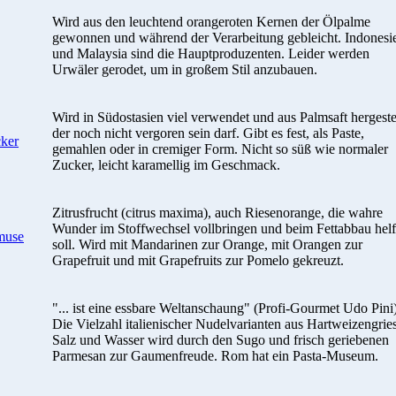
Wird aus den leuchtend orangeroten Kernen der Ölpalme
gewonnen und während der Verarbeitung gebleicht. Indonesi
und Malaysia sind die Hauptproduzenten. Leider werden
Urwäler gerodet, um in großem Stil anzubauen.
Wird in Südostasien viel verwendet und aus Palmsaft hergestel
der noch nicht vergoren sein darf. Gibt es fest, als Paste,
ker
gemahlen oder in cremiger Form. Nicht so süß wie normaler
Zucker, leicht karamellig im Geschmack.
Zitrusfrucht (citrus maxima), auch Riesenorange, die wahre
Wunder im Stoffwechsel vollbringen und beim Fettabbau hel
muse
soll. Wird mit Mandarinen zur Orange, mit Orangen zur
Grapefruit und mit Grapefruits zur Pomelo gekreuzt.
"... ist eine essbare Weltanschaung" (Profi-Gourmet Udo Pini)
Die Vielzahl italienischer Nudelvarianten aus Hartweizengries
Salz und Wasser wird durch den Sugo und frisch geriebenen
Parmesan zur Gaumenfreude. Rom hat ein Pasta-Museum.