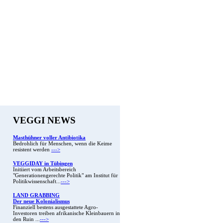
VEGGI NEWS
Masthühner voller Antibiotika
Bedrohlich für Menschen, wenn die Keime
resistent werden
--->
VEGGIDAY in Tübingen
Initiiert vom Arbeitsbereich
"Generationengerechte Politik" am Institut für
Politikwissenschaft...
--->
LAND GRABBING
Der neue Kolonialismus
Finanziell bestens ausgestattete Agro-
Investoren treiben afrikanische Kleinbauern in
den Ruin ...
--->