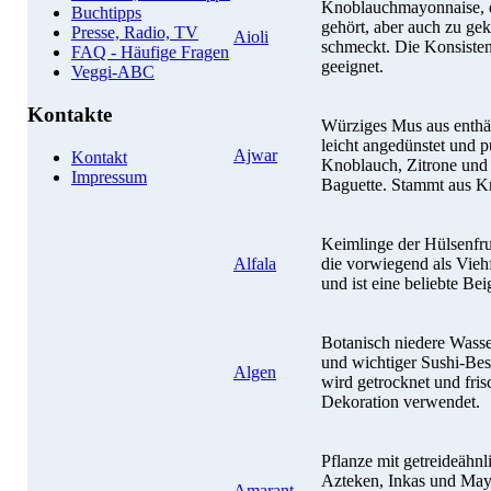
Knoblauchmayonnaise, d
Buchtipps
gehört, aber auch zu g
Presse, Radio, TV
Aioli
schmeckt. Die Konsisten
FAQ - Häufige Fragen
geeignet.
Veggi-ABC
Kontakte
Würziges Mus aus enthä
leicht angedünstet und p
Ajwar
Kontakt
Knoblauch, Zitrone und 
Impressum
Baguette. Stammt aus Kr
Keimlinge der Hülsenfru
Alfala
die vorwiegend als Viehfu
und ist eine beliebte Bei
Botanisch niedere Wasse
und wichtiger Sushi-Bes
Algen
wird getrocknet und fris
Dekoration verwendet.
Pflanze mit getreideähn
Azteken, Inkas und May
Amarant