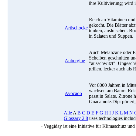
ihre Kultivierung) wird
Reich an Vitaminen und
gekocht. Die Blätter ab
Artischocke
tunken, auslutschen. Bod
in Salaten und Suppen.
Auch Melanzane oder Eie
Scheiben geschnitten und
Aubergine
"ausschwitzt". Ungeschäl
grillen, lecker auch als 
Vor 8000 Jahren in Mitte
wachsen am Baum. Reich
Avocado
passt in Salate. Zitrone 
Guacamole-Dip: püriert,
Alle
A
B
C
D
E
F
G
H
I
J
K
L
M
N
Glossary 2.8
uses technologies inclu
- Veggiday ist eine Initiative für Klimaschutz u