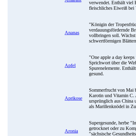
verwendet. Enthält viel 
fleischliches Eiweiß bei 
"Königin der Tropenfrü
verdauungsfördernde Br
Ananas
vollbringen soll. Wächs
schwertförmigen Blätter
"One apple a day keeps t
Sprichwort über die Wir
Apfel
Spurenelemente. Enthält
gesund.
Sommerfrucht von Mai b
Karotin und Vitamin C.
Aprikose
ursprünglich aus China u
als Marillenknödel in Z
Supergesunde, herbe "I
getrocknet oder zu Kompo
Aronia
"sächsische Gesundheit