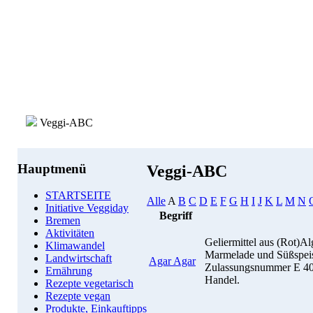
Veggi-ABC
Hauptmenü
Veggi-ABC
STARTSEITE
Alle
A
B
C
D
E
F
G
H
I
J
K
L
M
N
Initiative Veggiday
Begriff
Bremen
Aktivitäten
Geliermittel aus (Rot)Alg
Klimawandel
Marmelade und Süßspeis
Landwirtschaft
Agar Agar
Zulassungsnummer E 406
Ernährung
Handel.
Rezepte vegetarisch
Rezepte vegan
Produkte, Einkauftipps