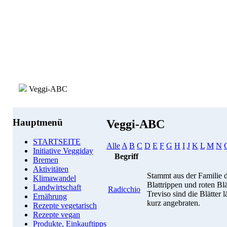
Veggi-ABC
Hauptmenü
Veggi-ABC
STARTSEITE
Alle
A
B
C
D
E
F
G
H
I
J
K
L
M
N
Initiative Veggiday
Begriff
Bremen
Aktivitäten
Stammt aus der Familie d
Klimawandel
Blattrippen und roten Bl
Landwirtschaft
Radicchio
Treviso sind die Blätter 
Ernährung
kurz angebraten.
Rezepte vegetarisch
Rezepte vegan
Produkte, Einkauftipps