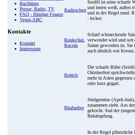
Senföl ist seine scharfe
Buchtipps
und innen weiß, außen ma
Presse, Radio, TV
Radieschen
und in der Regel rund. R
FAQ - Häufige Fragen
- lecker.
Veggi-ABC
Kontakte
Scharf schmeckende Sala
Rauke/ital.
verwendet wird und seit 
Kontakt
Rucola
Salate geworden ist. Sie
Impressum
auch ähnlich wie Kresse.
Die scharfe Rübe (Senföl
Oktoberfest sprichwörtli
Rettich
mehr in Asien gegessen 
oder kurz gegart.
Stielgemüse (April-Juni)
zusammen zieht. Aus den
Rhabarber
gekocht. Sud der (ungeni
Bekämpfung.
In der Regel pflanzliche 