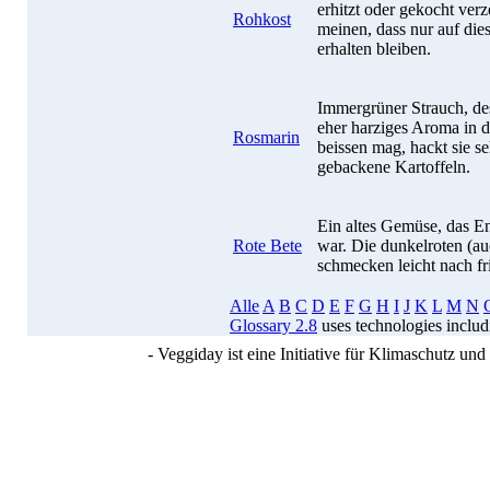
erhitzt oder gekocht ver
Rohkost
meinen, dass nur auf die
erhalten bleiben.
Immergrüner Strauch, des
eher harziges Aroma in d
Rosmarin
beissen mag, hackt sie se
gebackene Kartoffeln.
Ein altes Gemüse, das En
Rote Bete
war. Die dunkelroten (a
schmecken leicht nach fr
Alle
A
B
C
D
E
F
G
H
I
J
K
L
M
N
Glossary 2.8
uses technologies inclu
- Veggiday ist eine Initiative für Klimaschutz u