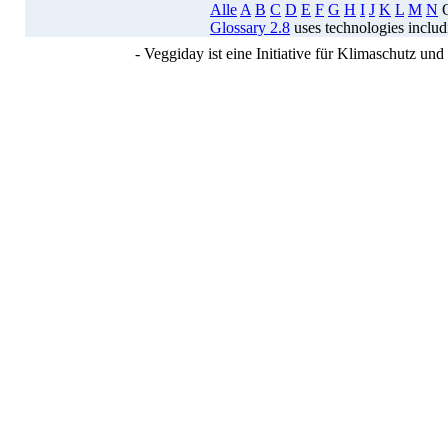
Alle
A
B
C
D
E
F
G
H
I
J
K
L
M
N
Glossary 2.8
uses technologies inclu
- Veggiday ist eine Initiative für Klimaschutz u