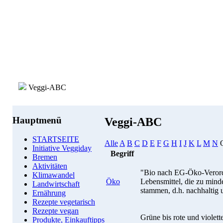
Veggi-ABC
Hauptmenü
Veggi-ABC
STARTSEITE
Alle
A
B
C
D
E
F
G
H
I
J
K
L
M
N
Initiative Veggiday
Begriff
Bremen
Aktivitäten
"Bio nach EG-Öko-Verord
Klimawandel
Öko
Lebensmittel, die zu min
Landwirtschaft
stammen, d.h. nachhaltig
Ernährung
Rezepte vegetarisch
Rezepte vegan
Grüne bis rote und violet
Produkte, Einkauftipps