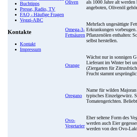
Oliven
als 1000 Jahre alt werden 
Buchtipps
angeboten, Olivenöl gehör
Presse, Radio, TV
FAQ - Häufige Fragen
Veggi-ABC
Mehrfach ungesättigte Fett
Omega-3-
Erkrankungen vorbeugen. S
Kontakte
Fettsäuren
Pflanzenölen enthalten: S
selbst herstellen.
Kontakt
Impressum
Wächst nur in sonnigen Ge
Lieferant im Winter bei 
Orange
(Ziergarten für Zitrusfrü
Frucht stammt ursprüngli
Name für wilden Majoran 
Oregano
typisches Einzelgewürz. 
Tomatengerichten. Beliebt
Eher seltene Form des Ve
Ovo-
werden auch Eier gegessen
Vegetarier
werden von den Ovo-Lakto