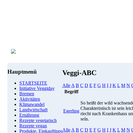
Hauptmenü
Veggi-ABC
STARTSEITE
Alle
A
B
C
D
E
F
G
H
I
J
K
L
M
N
Initiative Veggiday
Begriff
Bremen
Aktivitäten
So heißt der wild wachsen
Klimawandel
Charakteristisch ist sein le
Landwirtschaft
Egerling
riecht nach Krankenhaus und 
Ernährung
seín.
Rezepte vegetarisch
Rezepte vegan
Alle
A
B
C
D
E
F
G
H
I
J
K
L
M
N
Produkte, Einkauftipps