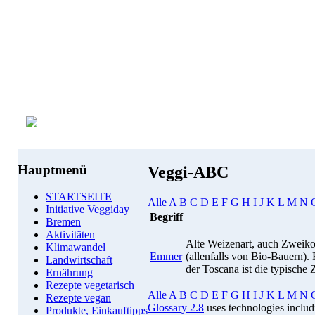
Hauptmenü
Veggi-ABC
STARTSEITE
Alle
A
B
C
D
E
F
G
H
I
J
K
L
M
N
Initiative Veggiday
Begriff
Bremen
Aktivitäten
Alte Weizenart, auch Zweik
Klimawandel
Emmer
(allenfalls von Bio-Bauern).
Landwirtschaft
der Toscana ist die typische 
Ernährung
Rezepte vegetarisch
Alle
A
B
C
D
E
F
G
H
I
J
K
L
M
N
Rezepte vegan
Glossary 2.8
uses technologies inclu
Produkte, Einkauftipps