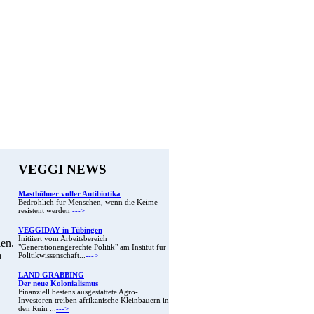
VEGGI NEWS
Masthühner voller Antibiotika
Bedrohlich für Menschen, wenn die Keime
resistent werden
--->
VEGGIDAY in Tübingen
Initiiert vom Arbeitsbereich
ien.
"Generationengerechte Politik" am Institut für
n
Politikwissenschaft...
--->
LAND GRABBING
Der neue Kolonialismus
Finanziell bestens ausgestattete Agro-
Investoren treiben afrikanische Kleinbauern in
den Ruin ...
--->