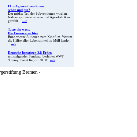
EU - Agrarsubventionen
schön und gut?
Der größte Teil der Subventionen wird an
Nahrungsmittelkonzerne und Agrarfabriken
gezahlt ...
--->
Taste the waste -
Die Essensvernichter
Bundesweite Aktionen zum Kinofilm. Warum
die Hälfte aller Lebensmittel im Müll landet
...
--->
Deutsche benötigen 2,8 Erden
mit steigender Tendenz, berichtet WWF
"Living Planet Report 2010"
--->
rgerstiftung Bremen -