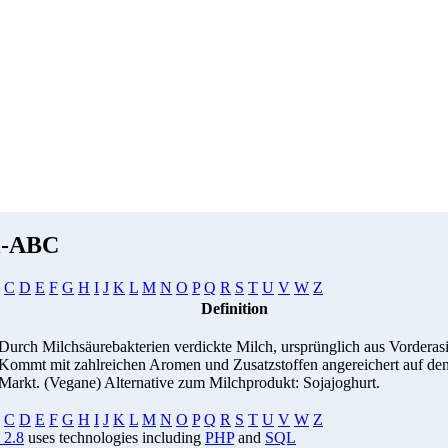
i-ABC
C
D
E
F
G
H
I
J
K
L
M
N
O
P
Q
R
S
T
U
V
W
Z
Definition
Durch Milchsäurebakterien verdickte Milch, ursprünglich aus Vorderas
Kommt mit zahlreichen Aromen und Zusatzstoffen angereichert auf de
Markt. (Vegane) Alternative zum Milchprodukt: Sojajoghurt.
C
D
E
F
G
H
I
J
K
L
M
N
O
P
Q
R
S
T
U
V
W
Z
 2.8
uses technologies including
PHP
and
SQL