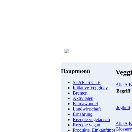
Hauptmenü
Vegg
STARTSEITE
Alle
A
B
Initiative Veggiday
Begriff
Bremen
Aktivitäten
Klimawandel
Joghurt
Landwirtschaft
Ernährung
Rezepte vegetarisch
Alle
A
B
Rezepte vegan
Glossary
Produkte, Einkauftipps