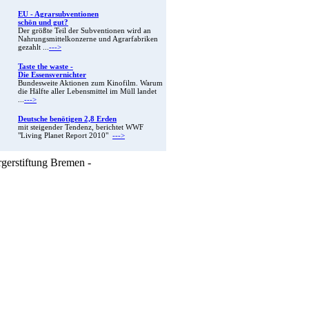
EU - Agrarsubventionen
schön und gut?
Der größte Teil der Subventionen wird an
Nahrungsmittelkonzerne und Agrarfabriken
gezahlt ...
--->
Taste the waste -
Die Essensvernichter
Bundesweite Aktionen zum Kinofilm. Warum
die Hälfte aller Lebensmittel im Müll landet
...
--->
Deutsche benötigen 2,8 Erden
mit steigender Tendenz, berichtet WWF
"Living Planet Report 2010"
--->
rgerstiftung Bremen -