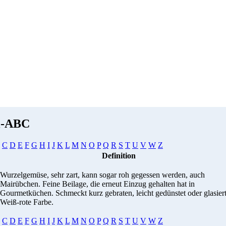
i-ABC
C
D
E
F
G
H
I
J
K
L
M
N
O
P
Q
R
S
T
U
V
W
Z
Definition
Wurzelgemüse, sehr zart, kann sogar roh gegessen werden, auch
Mairübchen. Feine Beilage, die erneut Einzug gehalten hat in
Gourmetküchen. Schmeckt kurz gebraten, leicht gedünstet oder glasiert
Weiß-rote Farbe.
C
D
E
F
G
H
I
J
K
L
M
N
O
P
Q
R
S
T
U
V
W
Z