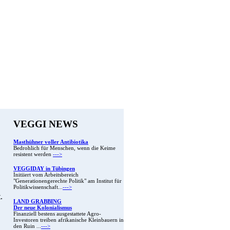
VEGGI NEWS
Masthühner voller Antibiotika
Bedrohlich für Menschen, wenn die Keime
resistent werden
--->
VEGGIDAY in Tübingen
Initiiert vom Arbeitsbereich
"Generationengerechte Politik" am Institut für
Politikwissenschaft...
--->
.
LAND GRABBING
Der neue Kolonialismus
Finanziell bestens ausgestattete Agro-
Investoren treiben afrikanische Kleinbauern in
den Ruin ...
--->