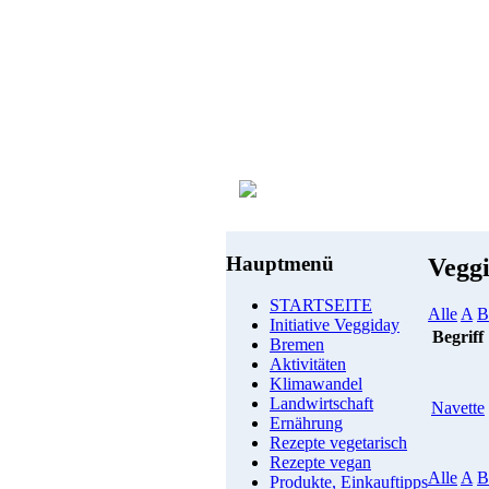
Hauptmenü
Vegg
STARTSEITE
Alle
A
B
Initiative Veggiday
Begriff
Bremen
Aktivitäten
Klimawandel
Landwirtschaft
Navette
Ernährung
Rezepte vegetarisch
Rezepte vegan
Alle
A
B
Produkte, Einkauftipps