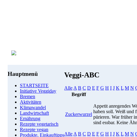
Hauptmenü
Veggi-ABC
STARTSEITE
Alle
A
B
C
D
E
F
G
H
I
J
K
L
M
N
Initiative Veggiday
Begriff
Bremen
Aktivitäten
Appetit anregendes W
Klimawandel
haben soll. Weiß und f
Landwirtschaft
Zuckerwurzel
pürieren. War früher i
Ernährung
sind essbar. Keine Ähn
Rezepte vegetarisch
Rezepte vegan
Alle
A
B
C
D
E
F
G
H
I
J
K
L
M
N
Produkte, Einkauftipps