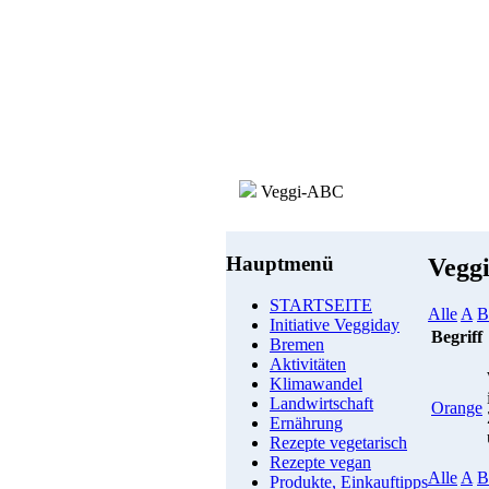
Veggi-ABC
Hauptmenü
Vegg
STARTSEITE
Alle
A
B
Initiative Veggiday
Begriff
Bremen
Aktivitäten
Klimawandel
Landwirtschaft
Orange
Ernährung
Rezepte vegetarisch
Rezepte vegan
Alle
A
B
Produkte, Einkauftipps