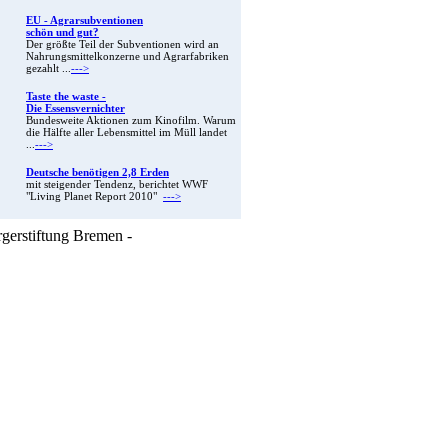
EU - Agrarsubventionen
schön und gut?
Der größte Teil der Subventionen wird an
Nahrungsmittelkonzerne und Agrarfabriken
gezahlt ...
--->
Taste the waste -
Die Essensvernichter
Bundesweite Aktionen zum Kinofilm. Warum
die Hälfte aller Lebensmittel im Müll landet
...
--->
Deutsche benötigen 2,8 Erden
mit steigender Tendenz, berichtet WWF
"Living Planet Report 2010"
--->
rgerstiftung Bremen -