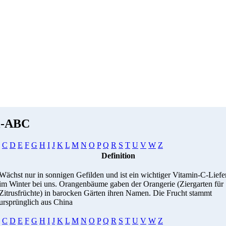
i-ABC
C
D
E
F
G
H
I
J
K
L
M
N
O
P
Q
R
S
T
U
V
W
Z
Definition
Wächst nur in sonnigen Gefilden und ist ein wichtiger Vitamin-C-Liefe
im Winter bei uns. Orangenbäume gaben der Orangerie (Ziergarten für
Zitrusfrüchte) in barocken Gärten ihren Namen. Die Frucht stammt
ursprünglich aus China
C
D
E
F
G
H
I
J
K
L
M
N
O
P
Q
R
S
T
U
V
W
Z