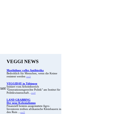
VEGGI NEWS
Masthühner voller Antibiotika
Bedrohlich für Menschen, wenn die Keime
resistent werden
--->
VEGGIDAY in Tübingen
Initiiert vom Arbeitsbereich
rant
"Generationengerechte Politik" am Institut für
Politikwissenschaft...
--->
LAND GRABBING
Der neue Kolonialismus
Finanziell bestens ausgestattete Agro-
Investoren treiben afrikanische Kleinbauern in
den Ruin ...
--->