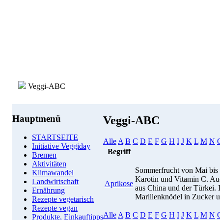
Veggi-ABC
Hauptmenü
Veggi-ABC
STARTSEITE
Alle
A
B
C
D
E
F
G
H
I
J
K
L
M
N
Initiative Veggiday
Begriff
Bremen
Aktivitäten
Sommerfrucht von Mai bis 
Klimawandel
Karotin und Vitamin C. Au
Landwirtschaft
Aprikose
aus China und der Türkei. I
Ernährung
Marillenknödel in Zucker 
Rezepte vegetarisch
Rezepte vegan
Alle
A
B
C
D
E
F
G
H
I
J
K
L
M
N
Produkte, Einkauftipps