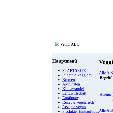
Veggi-ABC
Hauptmenü
Vegg
STARTSEITE
Alle
A
B
Initiative Veggiday
Begriff
Bremen
Aktivitäten
Klimawandel
Landwirtschaft
Aronia
Ernährung
Rezepte vegetarisch
Rezepte vegan
Alle
A
B
Produkte, Einkauftipps