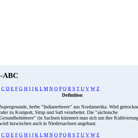
i-ABC
C
D
E
F
G
H
I
J
K
L
M
N
O
P
Q
R
S
T
U
V
W
Z
Definition
Supergesunde, herbe "Indianerbeere" aus Nordamerika. Wird getrockn
oder zu Kompott, Sirup und Saft verarbeitet. Die "sächsische
Gesundheitsbeere" (in Sachsen kümmert man sich um ihre Kultivierun
wird inzwischen auch in Niedersachsen angebaut.
C
D
E
F
G
H
I
J
K
L
M
N
O
P
Q
R
S
T
U
V
W
Z