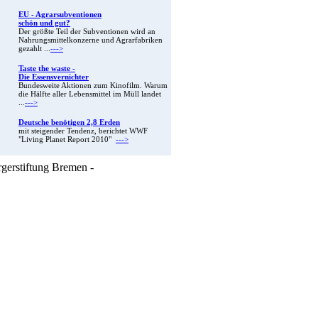
EU - Agrarsubventionen
schön und gut?
Der größte Teil der Subventionen wird an
Nahrungsmittelkonzerne und Agrarfabriken
gezahlt ...
--->
Taste the waste -
Die Essensvernichter
Bundesweite Aktionen zum Kinofilm. Warum
die Hälfte aller Lebensmittel im Müll landet
...
--->
Deutsche benötigen 2,8 Erden
mit steigender Tendenz, berichtet WWF
"Living Planet Report 2010"
--->
rgerstiftung Bremen -