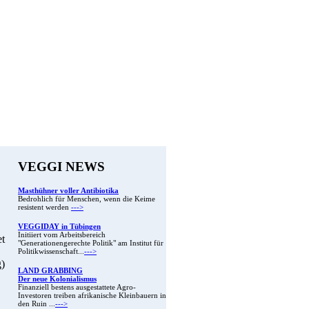
VEGGI NEWS
Masthühner voller Antibiotika
Bedrohlich für Menschen, wenn die Keime
resistent werden
--->
VEGGIDAY in Tübingen
Initiiert vom Arbeitsbereich
et
"Generationengerechte Politik" am Institut für
Politikwissenschaft...
--->
g)
LAND GRABBING
Der neue Kolonialismus
Finanziell bestens ausgestattete Agro-
Investoren treiben afrikanische Kleinbauern in
den Ruin ...
--->