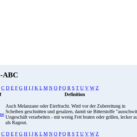
i-ABC
C
D
E
F
G
H
I
J
K
L
M
N
O
P
Q
R
S
T
U
V
W
Z
f
Definition
Auch Melanzane oder Eierfrucht. Wird vor der Zubereitung in
Scheiben geschnitten und gesalzen, damit sie Bitterstoffe "ausschwit
ne
Ungeschält verarbeiten - mit wenig Fett braten oder grillen, lecker a
als Ragout.
C
D
E
F
G
H
I
J
K
L
M
N
O
P
Q
R
S
T
U
V
W
Z