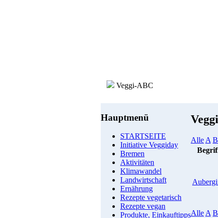
Veggi-ABC
Hauptmenü
Vegg
STARTSEITE
Alle
A
B
Initiative Veggiday
Begrif
Bremen
Aktivitäten
Klimawandel
Landwirtschaft
Aubergi
Ernährung
Rezepte vegetarisch
Rezepte vegan
Alle
A
B
Produkte, Einkauftipps