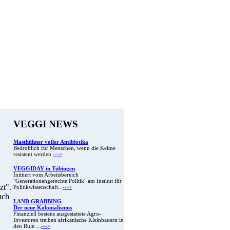
VEGGI NEWS
Masthühner voller Antibiotika
Bedrohlich für Menschen, wenn die Keime
resistent werden
--->
VEGGIDAY in Tübingen
Initiiert vom Arbeitsbereich
"Generationengerechte Politik" am Institut für
zt".
Politikwissenschaft...
--->
uch
LAND GRABBING
Der neue Kolonialismus
Finanziell bestens ausgestattete Agro-
Investoren treiben afrikanische Kleinbauern in
den Ruin ...
--->