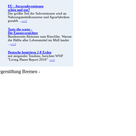
EU - Agrarsubventionen
schön und gut?
Der größte Teil der Subventionen wird an
Nahrungsmittelkonzerne und Agrarfabriken
gezahlt ...
--->
Taste the waste -
Die Essensvernichter
Bundesweite Aktionen zum Kinofilm. Warum
die Hälfte aller Lebensmittel im Müll landet
...
--->
Deutsche benötigen 2,8 Erden
mit steigender Tendenz, berichtet WWF
"Living Planet Report 2010"
--->
rgerstiftung Bremen -