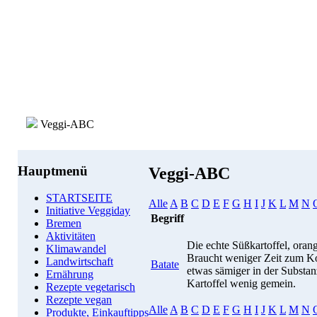
Veggi-ABC
Hauptmenü
Veggi-ABC
STARTSEITE
Alle
A
B
C
D
E
F
G
H
I
J
K
L
M
N
Initiative Veggiday
Begriff
Bremen
Aktivitäten
Die echte Süßkartoffel, orang
Klimawandel
Braucht weniger Zeit zum Ko
Landwirtschaft
Batate
etwas sämiger in der Substan
Ernährung
Kartoffel wenig gemein.
Rezepte vegetarisch
Rezepte vegan
Alle
A
B
C
D
E
F
G
H
I
J
K
L
M
N
Produkte, Einkauftipps