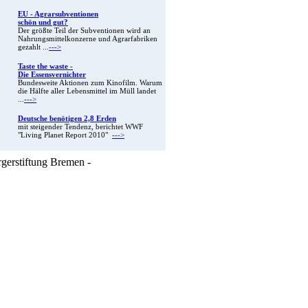
EU - Agrarsubventionen
schön und gut?
Der größte Teil der Subventionen wird an
Nahrungsmittelkonzerne und Agrarfabriken
gezahlt ...
--->
Taste the waste -
Die Essensvernichter
Bundesweite Aktionen zum Kinofilm. Warum
die Hälfte aller Lebensmittel im Müll landet
...
--->
Deutsche benötigen 2,8 Erden
mit steigender Tendenz, berichtet WWF
"Living Planet Report 2010"
--->
rgerstiftung Bremen -