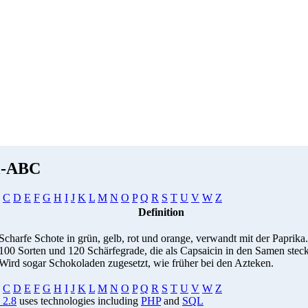
i-ABC
C
D
E
F
G
H
I
J
K
L
M
N
O
P
Q
R
S
T
U
V
W
Z
Definition
Scharfe Schote in grün, gelb, rot und orange, verwandt mit der Paprika.
100 Sorten und 120 Schärfegrade, die als Capsaicin in den Samen stec
Wird sogar Schokoladen zugesetzt, wie früher bei den Azteken.
C
D
E
F
G
H
I
J
K
L
M
N
O
P
Q
R
S
T
U
V
W
Z
 2.8
uses technologies including
PHP
and
SQL