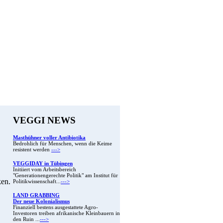
VEGGI NEWS
Masthühner voller Antibiotika
Bedrohlich für Menschen, wenn die Keime
resistent werden
--->
VEGGIDAY in Tübingen
Initiiert vom Arbeitsbereich
"Generationengerechte Politik" am Institut für
ken.
Politikwissenschaft...
--->
LAND GRABBING
Der neue Kolonialismus
Finanziell bestens ausgestattete Agro-
Investoren treiben afrikanische Kleinbauern in
den Ruin ...
--->