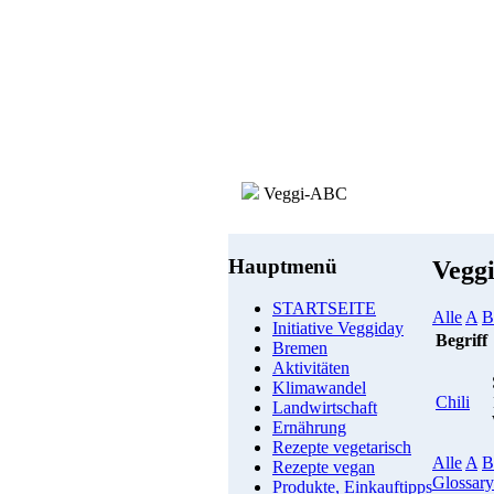
Veggi-ABC
Hauptmenü
Vegg
STARTSEITE
Alle
A
B
Initiative Veggiday
Begriff
Bremen
Aktivitäten
Klimawandel
Chili
Landwirtschaft
Ernährung
Rezepte vegetarisch
Alle
A
B
Rezepte vegan
Glossary
Produkte, Einkauftipps