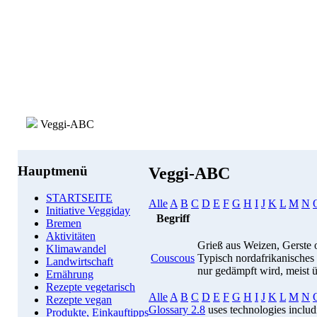
Veggi-ABC
Hauptmenü
Veggi-ABC
STARTSEITE
Alle
A
B
C
D
E
F
G
H
I
J
K
L
M
N
Initiative Veggiday
Begriff
Bremen
Aktivitäten
Grieß aus Weizen, Gerste od
Klimawandel
Couscous
Typisch nordafrikanisches 
Landwirtschaft
nur gedämpft wird, meist 
Ernährung
Rezepte vegetarisch
Alle
A
B
C
D
E
F
G
H
I
J
K
L
M
N
Rezepte vegan
Glossary 2.8
uses technologies inclu
Produkte, Einkauftipps