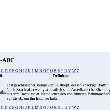
i-ABC
C
D
E
F
G
H
I
J
K
L
M
N
O
P
Q
R
S
T
U
V
W
Z
ff
Definition
Fest geschlossener, kompakter Salatkopf, dessen knackige Blätter
(auch Krachsalat) wenig aromatisch sind. Amerikanische Züchtun
alat
aus dem Bataviasalat. Name leitet sich von früheren Bahntranspor
auf Eis ab, um ihn frisch zu halten.
C
D
E
F
G
H
I
J
K
L
M
N
O
P
Q
R
S
T
U
V
W
Z