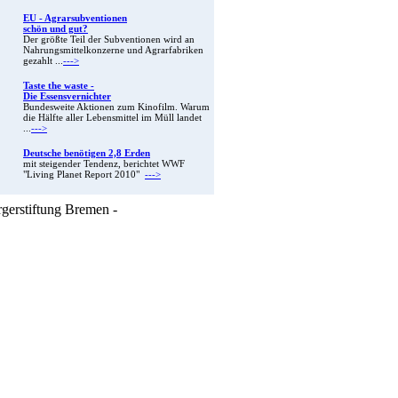
EU - Agrarsubventionen
schön und gut?
Der größte Teil der Subventionen wird an
Nahrungsmittelkonzerne und Agrarfabriken
gezahlt ...
--->
Taste the waste -
Die Essensvernichter
Bundesweite Aktionen zum Kinofilm. Warum
die Hälfte aller Lebensmittel im Müll landet
...
--->
Deutsche benötigen 2,8 Erden
mit steigender Tendenz, berichtet WWF
"Living Planet Report 2010"
--->
rgerstiftung Bremen -