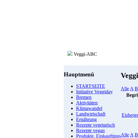
Veggi-ABC
Hauptmenü
Vegg
STARTSEITE
Alle
A
B
Initiative Veggiday
Begri
Bremen
Aktivitäten
Klimawandel
Landwirtschaft
Eisbergs
Ernährung
Rezepte vegetarisch
Rezepte vegan
Alle
A
B
Produkte, Einkauftipps