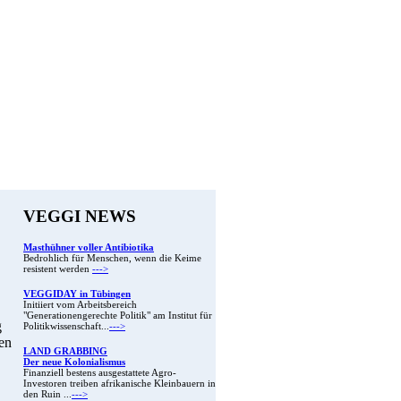
VEGGI NEWS
Masthühner voller Antibiotika
Bedrohlich für Menschen, wenn die Keime
resistent werden
--->
VEGGIDAY in Tübingen
Initiiert vom Arbeitsbereich
"Generationengerechte Politik" am Institut für
g
Politikwissenschaft...
--->
ten
LAND GRABBING
Der neue Kolonialismus
Finanziell bestens ausgestattete Agro-
Investoren treiben afrikanische Kleinbauern in
den Ruin ...
--->