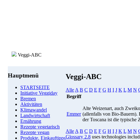
Veggi-ABC
Hauptmenü
Veggi-ABC
STARTSEITE
Alle
A
B
C
D
E
F
G
H
I
J
K
L
M
N
Initiative Veggiday
Begriff
Bremen
Aktivitäten
Alte Weizenart, auch Zweik
Klimawandel
Emmer
(allenfalls von Bio-Bauern).
Landwirtschaft
der Toscana ist die typische 
Ernährung
Rezepte vegetarisch
Alle
A
B
C
D
E
F
G
H
I
J
K
L
M
N
Rezepte vegan
Glossary 2.8
uses technologies inclu
Produkte, Einkauftipps