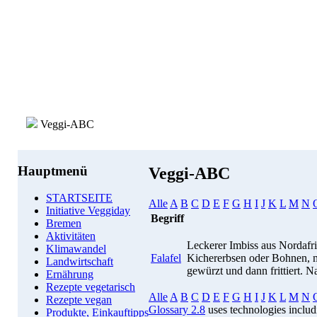
Veggi-ABC
Hauptmenü
Veggi-ABC
STARTSEITE
Alle
A
B
C
D
E
F
G
H
I
J
K
L
M
N
Initiative Veggiday
Begriff
Bremen
Aktivitäten
Leckerer Imbiss aus Nordafri
Klimawandel
Falafel
Kichererbsen oder Bohnen, mi
Landwirtschaft
gewürzt und dann frittiert. Na
Ernährung
Rezepte vegetarisch
Alle
A
B
C
D
E
F
G
H
I
J
K
L
M
N
Rezepte vegan
Glossary 2.8
uses technologies inclu
Produkte, Einkauftipps