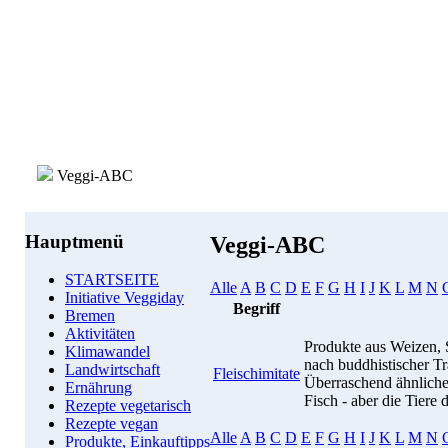
Veggi-ABC
Hauptmenü
Veggi-ABC
STARTSEITE
Alle
A
B
C
D
E
F
G
H
I
J
K
L
M
N
Initiative Veggiday
Begriff
Bremen
Aktivitäten
Produkte aus Weizen, S
Klimawandel
nach buddhistischer Tr
Landwirtschaft
Fleischimitate
Überraschend ähnlich
Ernährung
Fisch - aber die Tiere 
Rezepte vegetarisch
Rezepte vegan
Alle
A
B
C
D
E
F
G
H
I
J
K
L
M
N
Produkte, Einkauftipps