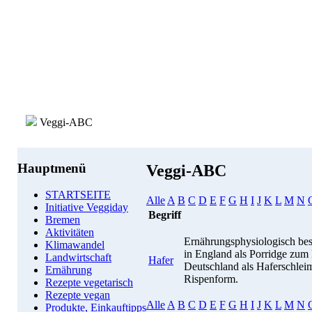
Veggi-ABC
Hauptmenü
Veggi-ABC
STARTSEITE
Alle
A
B
C
D
E
F
G
H
I
J
K
L
M
N
Initiative Veggiday
Begriff
Bremen
Aktivitäten
Ernährungsphysiologisch bes
Klimawandel
in England als Porridge zum 
Landwirtschaft
Hafer
Deutschland als Haferschlei
Ernährung
Rispenform.
Rezepte vegetarisch
Rezepte vegan
Alle
A
B
C
D
E
F
G
H
I
J
K
L
M
N
Produkte, Einkauftipps