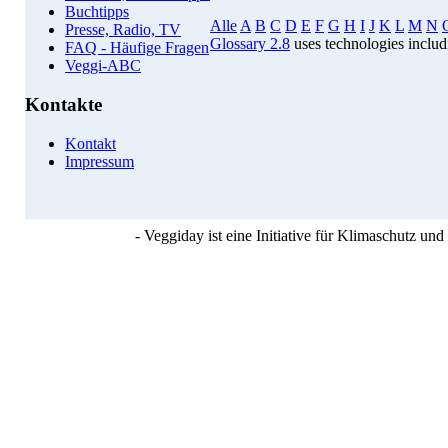
Buchtipps
Alle
A
B
C
D
E
F
G
H
I
J
K
L
M
N
Presse, Radio, TV
Glossary 2.8
uses technologies inclu
FAQ - Häufige Fragen
Veggi-ABC
Kontakte
Kontakt
Impressum
- Veggiday ist eine Initiative für Klimaschutz u