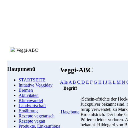
Veggi-ABC
Hauptmenü
Veggi-ABC
STARTSEITE
Alle
A
B
C
D
E
F
G
H
I
J
K
L
M
N
Initiative Veggiday
Begriff
Bremen
Aktivitäten
(Schein-)früchte der Heck
Klimawandel
Juckpulver bekannt sind, r
Landwirtschaft
Sirup verwendet, zu Mark v
Ernährung
Hagebutte
Brotaufstrich. Der hohe 
Rezepte vegetarisch
Pürieren leider verloren.
Rezepte vegan
bekannt. Hildegard von B
Produkte, Einkauftipps