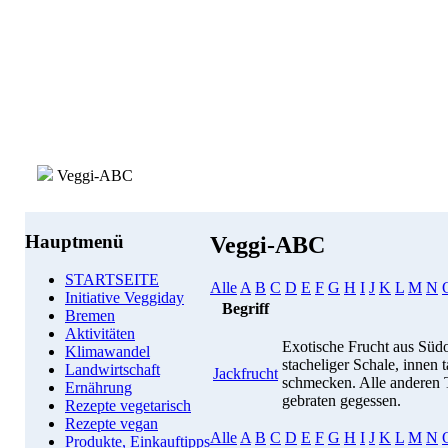
Veggi-ABC
Hauptmenü
Veggi-ABC
STARTSEITE
Alle
A
B
C
D
E
F
G
H
I
J
K
L
M
N
Initiative Veggiday
Begriff
Bremen
Aktivitäten
Exotische Frucht aus Südo
Klimawandel
stacheliger Schale, innen 
Landwirtschaft
Jackfrucht
schmecken. Alle anderen T
Ernährung
gebraten gegessen.
Rezepte vegetarisch
Rezepte vegan
Alle
A
B
C
D
E
F
G
H
I
J
K
L
M
N
Produkte, Einkauftipps