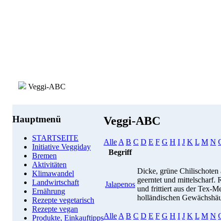
Veggi-ABC
Hauptmenü
Veggi-ABC
STARTSEITE
Alle
A
B
C
D
E
F
G
H
I
J
K
L
M
N
Initiative Veggiday
Begriff
Bremen
Aktivitäten
Dicke, grüne Chilischoten 
Klimawandel
geerntet und mittelscharf. R
Landwirtschaft
Jalapenos
und frittiert aus der Tex
Ernährung
holländischen Gewächshäu
Rezepte vegetarisch
Rezepte vegan
Alle
A
B
C
D
E
F
G
H
I
J
K
L
M
N
Produkte, Einkauftipps